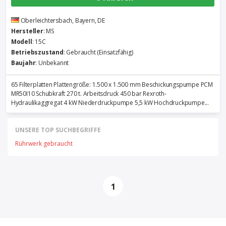
Oberleichtersbach, Bayern, DE
Hersteller
: MS
Modell
: 15C
Betriebszustand
: Gebraucht (Einsatzfähig)
Baujahr
: Unbekannt
65 Filterplatten Plattengröße: 1.500 x 1.500 mm Beschickungspumpe PCM
MR50I10 Schubkraft 270 t. Arbeitsdruck 450 bar Rexroth-
Hydraulikaggregat 4 kW Niederdruckpumpe 5,5 kW Hochdruckpumpe...
UNSERE TOP SUCHBEGRIFFE
Rührwerk gebraucht
1