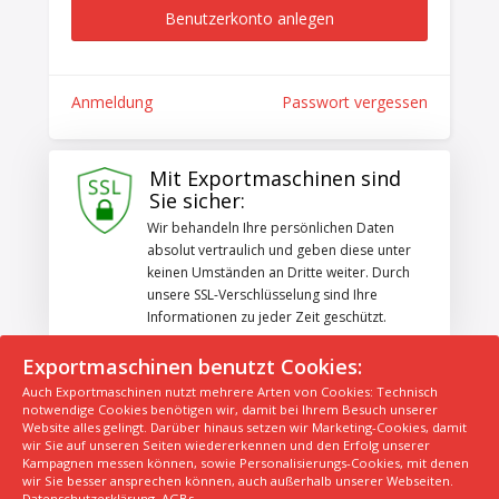
Benutzerkonto anlegen
Anmeldung
Passwort vergessen
Mit Exportmaschinen sind
Sie sicher:
Wir behandeln Ihre persönlichen Daten
absolut vertraulich und geben diese unter
keinen Umständen an Dritte weiter. Durch
unsere SSL-Verschlüsselung sind Ihre
Informationen zu jeder Zeit geschützt.
Exportmaschinen benutzt Cookies:
Auch Exportmaschinen nutzt mehrere Arten von Cookies: Technisch
© 2026 Exportmaschinen.de
notwendige Cookies benötigen wir, damit bei Ihrem Besuch unserer
Website alles gelingt. Darüber hinaus setzen wir Marketing-Cookies, damit
Über uns
AGB
Datenschutzerklärung
FAQ
wir Sie auf unseren Seiten wiedererkennen und den Erfolg unserer
Kampagnen messen können, sowie Personalisierungs-Cookies, mit denen
Impressum
Hersteller
Unsere Top Maschinen #1
wir Sie besser ansprechen können, auch außerhalb unserer Webseiten.
Unsere Top Maschinen #2
Unsere Top Maschinen #3
Datenschutzerklärung
,
AGBs