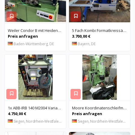
Weiler Condor B mit Heidenhain 3 - Achs Digitalanzeige
5 Fach Kombi Formatkreissäge Weipert
Preis anfragen
3.700,00 €
Baden-Württemberg, DE
Bayern, DE
1x ABB-IRB 140 M2004 Variante: IRB 140-6/08 1x ABB-IRB 140 M2004 Variante; IRB 14M-65 701
Moore Koordinatenschleifmaschine
4.750,00 €
Preis anfragen
Siegen, Nordrhein-Westfalen, DE
Siegen, Nordrhein-Westfalen, DE