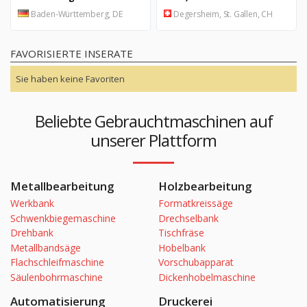
Baden-Württemberg, DE
Degersheim, St. Gallen, CH
FAVORISIERTE INSERATE
Sie haben keine Favoriten
Beliebte Gebrauchtmaschinen auf
unserer Plattform
Metallbearbeitung
Holzbearbeitung
Werkbank
Formatkreissäge
Schwenkbiegemaschine
Drechselbank
Drehbank
Tischfräse
Metallbandsäge
Hobelbank
Flachschleifmaschine
Vorschubapparat
Säulenbohrmaschine
Dickenhobelmaschine
Automatisierung
Druckerei