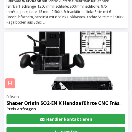
Fahrbare
Werkbank
mit Schrankunterbausehr stabiler Schrank,
fahrbarTischlänge: 1200 mmTischtiefe: 800 mmTischhöhe: 975
mmMultiplexplatte: 15 mm- 2 Stück Schranktüren- linke Seite mit 6
Einschubfächern, bestückt mit 8 Stück Holzkästen- rechte Seite mit 2 Stück
Regalböden aus Schic......
Fräsen
Shaper Origin SO2-EN K Handgeführte CNC Fräse + Workstation + Plate
Preis anfragen
Händler kontaktieren