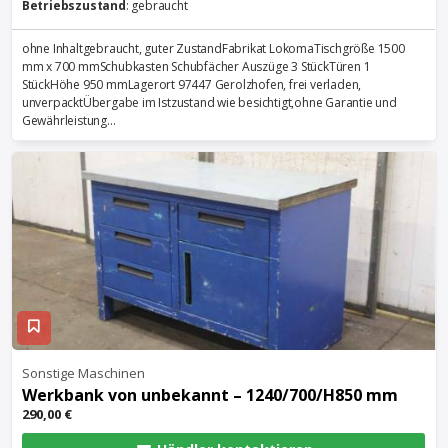
Betriebszustand
: gebraucht
ohne Inhaltgebraucht, guter ZustandFabrikat LokomaTischgröße 1500
mm x 700 mmSchubkasten Schubfächer Auszüge 3 StückTüren 1
StückHöhe 950 mmLagerort 97447 Gerolzhofen, frei verladen,
unverpacktÜbergabe im Istzustand wie besichtigt,ohne Garantie und
Gewährleistung...
Sonstige Maschinen
Werkbank
von unbekannt – 1240/700/H850 mm
290,00 €