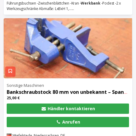
Führungsbuchsen -Zwischenblättchen -Kran -
Werkbank
-Podest -2 x
Werkzeugschränke Abmaße: LxBxH 1,......
Sonstige Maschinen
Bankschraubstock 80 mm von unbekannt – Spannweite 75 mm
25,00 €
Händler kontaktieren
Anrufen
Wiefelstede, Niedersachsen, DE