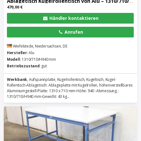
Ablagetisch Kugelrollentisch von Alu – 1310/710/H940 mm
470,00 €
Händler kontaktieren
Anrufen
Wiefelstede, Niedersachsen, DE
Hersteller
: Alu
Modell
: 1310/710/H940 mm
Betriebszustand
: gut
Werkbank
, Aufspannplatte, Kugelrollentisch, Kugeltisch, Kugel-
Rollentisch-Ablagetisch: Ablageplatte mit Kugelrollen, höhenverstellbares
Aluminiumgestell-Platte: 1310 x 710 mm-Höhe: 940 -Abmessung.:
1310/710/H940 mm-Gewicht: 43 kg...