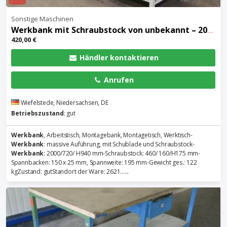
Sonstige Maschinen
Werkbank
mit Schraubstock von unbekannt – 2000/720/ H940 mm
420,00 €
Händler kontaktieren
Anrufen
Wiefelstede, Niedersachsen, DE
Betriebszustand
: gut
Werkbank
, Arbeitstisch, Montagebank, Montagetisch, Werktisch-
Werkbank
: massive Auführung, mit Schublade und Schraubstock-
Werkbank
: 2000/720/ H940 mm-Schraubstock: 460/ 160/H175 mm-
Spannbacken: 150 x 25 mm, Spannweite: 195 mm-Gewicht ges.: 122
kgZustand: gutStandort der Ware: 2621......