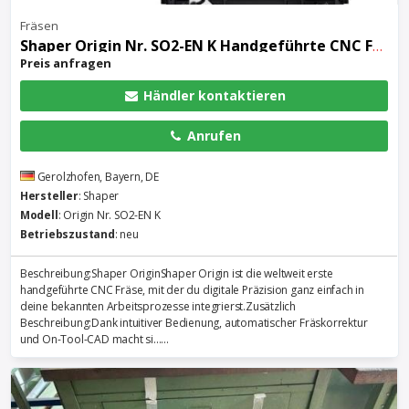
Fräsen
Shaper Origin Nr. SO2-EN K Handgeführte CNC Fräse + Workstation
Preis anfragen
Händler kontaktieren
Anrufen
Gerolzhofen, Bayern, DE
Hersteller
: Shaper
Modell
: Origin Nr. SO2-EN K
Betriebszustand
: neu
Beschreibung:Shaper OriginShaper Origin ist die weltweit erste
handgeführte CNC Fräse, mit der du digitale Präzision ganz einfach in
deine bekannten Arbeitsprozesse integrierst.Zusätzlich
Beschreibung:Dank intuitiver Bedienung, automatischer Fräskorrektur
und On-Tool-CAD macht si......