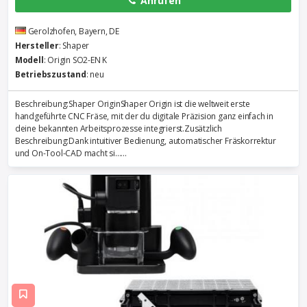
Anrufen
Gerolzhofen, Bayern, DE
Hersteller
: Shaper
Modell
: Origin SO2-EN K
Betriebszustand
: neu
Beschreibung:Shaper OriginShaper Origin ist die weltweit erste
handgeführte CNC Fräse, mit der du digitale Präzision ganz einfach in
deine bekannten Arbeitsprozesse integrierst.Zusätzlich
Beschreibung:Dank intuitiver Bedienung, automatischer Fräskorrektur
und On-Tool-CAD macht si......