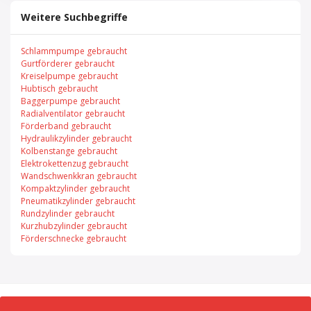
Weitere Suchbegriffe
Schlammpumpe gebraucht
Gurtförderer gebraucht
Kreiselpumpe gebraucht
Hubtisch gebraucht
Baggerpumpe gebraucht
Radialventilator gebraucht
Förderband gebraucht
Hydraulikzylinder gebraucht
Kolbenstange gebraucht
Elektrokettenzug gebraucht
Wandschwenkkran gebraucht
Kompaktzylinder gebraucht
Pneumatikzylinder gebraucht
Rundzylinder gebraucht
Kurzhubzylinder gebraucht
Förderschnecke gebraucht
© 2026 Exportmaschinen.de