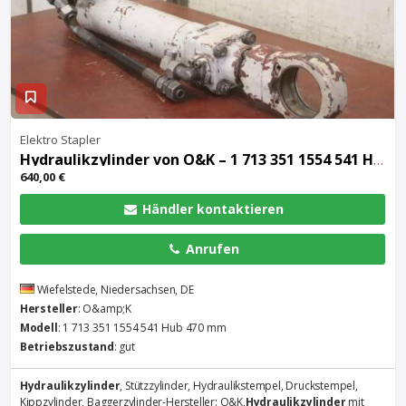
Elektro Stapler
Hydraulikzylinder
von O&K – 1 713 351 1554 541 Hub 470 mm
640,00 €
Händler kontaktieren
Anrufen
Wiefelstede, Niedersachsen, DE
Hersteller
: O&amp;K
Modell
: 1 713 351 1554 541 Hub 470 mm
Betriebszustand
: gut
Hydraulikzylinder
, Stützzylinder, Hydraulikstempel, Druckstempel,
Kippzylinder, Baggerzylinder-Hersteller: O&K,
Hydraulikzylinder
mit