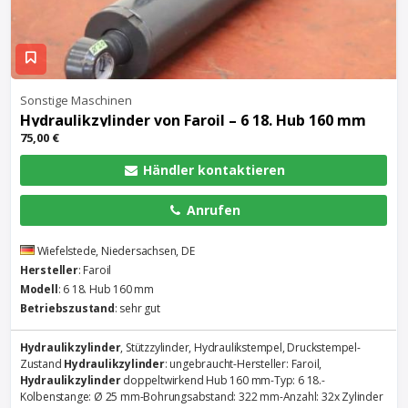
Sonstige Maschinen
Hydraulikzylinder
von Faroil – 6 18. Hub 160 mm
75,00 €
Händler kontaktieren
Anrufen
Wiefelstede, Niedersachsen, DE
Hersteller
: Faroil
Modell
: 6 18. Hub 160 mm
Betriebszustand
: sehr gut
Hydraulikzylinder
, Stützzylinder, Hydraulikstempel, Druckstempel-
Zustand
Hydraulikzylinder
: ungebraucht-Hersteller: Faroil,
Hydraulikzylinder
doppeltwirkend Hub 160 mm-Typ: 6 18.-
Kolbenstange: Ø 25 mm-Bohrungsabstand: 322 mm-Anzahl: 32x Zylinder