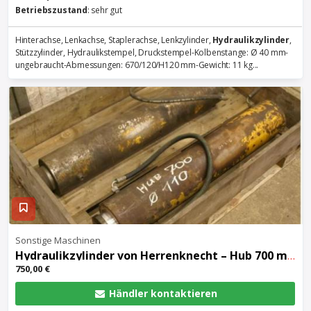
Betriebszustand
: sehr gut
Hinterachse, Lenkachse, Staplerachse, Lenkzylinder,
Hydraulikzylinder
,
Stützzylinder, Hydraulikstempel, Druckstempel-Kolbenstange: Ø 40 mm-
ungebraucht-Abmessungen: 670/120/H120 mm-Gewicht: 11 kg...
Sonstige Maschinen
Hydraulikzylinder
von Herrenknecht – Hub 700 mm Kolben Ø 150 mm
750,00 €
Händler kontaktieren