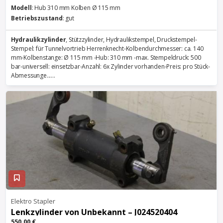
Modell
: Hub 310 mm Kolben Ø 115 mm
Betriebszustand
: gut
Hydraulikzylinder
, Stützzylinder, Hydraulikstempel, Druckstempel-
Stempel: für Tunnelvortrieb Herrenknecht-Kolbendurchmesser: ca. 140
mm-Kolbenstange: Ø 115 mm -Hub: 310 mm -max. Stempeldruck: 500
bar-universell: einsetzbar-Anzahl: 6x Zylinder vorhanden-Preis: pro Stück-
Abmessunge......
Elektro Stapler
Lenkzylinder von Unbekannt – J024520404
550,00 €