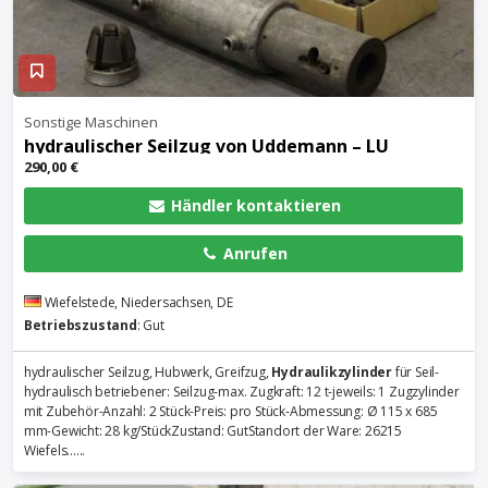
Sonstige Maschinen
hydraulischer Seilzug von Uddemann – LU
290,00 €
Händler kontaktieren
Anrufen
Wiefelstede, Niedersachsen, DE
Betriebszustand
: Gut
hydraulischer Seilzug, Hubwerk, Greifzug,
Hydraulikzylinder
für Seil-
hydraulisch betriebener: Seilzug-max. Zugkraft: 12 t-jeweils: 1 Zugzylinder
mit Zubehör-Anzahl: 2 Stück-Preis: pro Stück-Abmessung: Ø 115 x 685
mm-Gewicht: 28 kg/StückZustand: GutStandort der Ware: 26215
Wiefels......