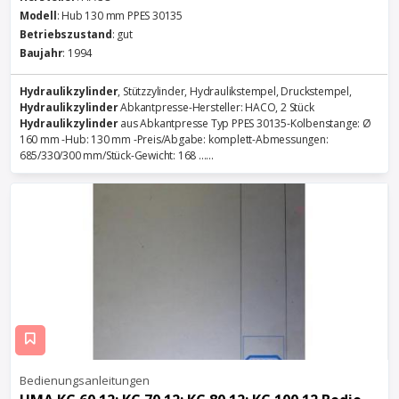
Modell
: Hub 130 mm PPES 30135
Betriebszustand
: gut
Baujahr
: 1994
Hydraulikzylinder
, Stützzylinder, Hydraulikstempel, Druckstempel,
Hydraulikzylinder
Abkantpresse-Hersteller: HACO, 2 Stück
Hydraulikzylinder
aus Abkantpresse Typ PPES 30135-Kolbenstange: Ø
160 mm -Hub: 130 mm -Preis/Abgabe: komplett-Abmessungen:
685/330/300 mm/Stück-Gewicht: 168 ......
Bedienungsanleitungen