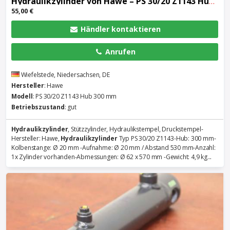
Hydraulikzylinder
von Hawe – PS 30/20 Z1143 Hub 300 mm
55,00 €
Händler kontaktieren
Anrufen
Wiefelstede, Niedersachsen, DE
Hersteller
: Hawe
Modell
: PS 30/20 Z1143 Hub 300 mm
Betriebszustand
: gut
Hydraulikzylinder
, Stützzylinder, Hydraulikstempel, Druckstempel-
Hersteller: Hawe,
Hydraulikzylinder
Typ PS 30/20 Z1143-Hub: 300 mm-
Kolbenstange: Ø 20 mm -Aufnahme: Ø 20 mm / Abstand 530 mm-Anzahl:
1x Zylinder vorhanden-Abmessungen: Ø 62 x 570 mm -Gewicht: 4,9 kg...