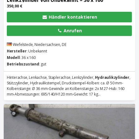
Lenkzylinder von Unbekannt – 36 x 160
350,00 €
Händler kontaktieren
Anrufen
Wiefelstede, Niedersachsen, DE
Hersteller
: Unbekannt
Modell
: 36 x 160
Betriebszustand
: gut
Hinterachse, Lenkachse, Staplerachse, Lenkzylinder,
Hydraulikzylinder
,
Stützzylinder, Hydraulikstempel, Druckstempel-Kolben: ca. Ø 50 mm-
Kolbenstange: Ø 36 mm-Gewinde an Kolbenstange: 2x M 27-Hub: 160
mm-Abmessungen: 695/140/H120 mm-Gewicht: 17 kg...