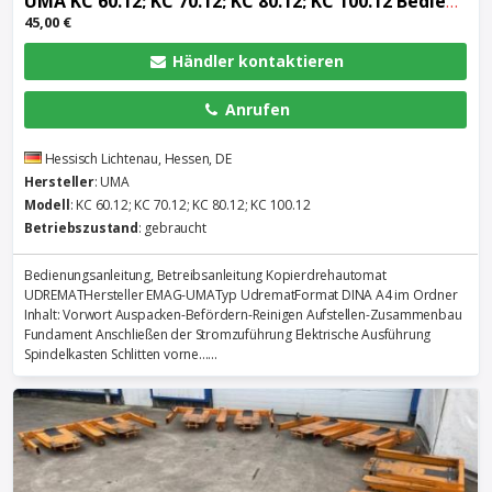
UMA KC 60.12; KC 70.12; KC 80.12; KC 100.12 Bedienungsanleitung, Betreibsanleitung Kopierdreha
45,00 €
Händler kontaktieren
Anrufen
Hessisch Lichtenau, Hessen, DE
Hersteller
: UMA
Modell
: KC 60.12; KC 70.12; KC 80.12; KC 100.12
Betriebszustand
: gebraucht
Bedienungsanleitung, Betreibsanleitung Kopierdrehautomat
UDREMATHersteller EMAG-UMATyp UdrematFormat DINA A4 im Ordner
Inhalt: Vorwort Auspacken-Befördern-Reinigen Aufstellen-Zusammenbau
Fundament Anschließen der Stromzuführung Elektrische Ausführung
Spindelkasten Schlitten vorne......