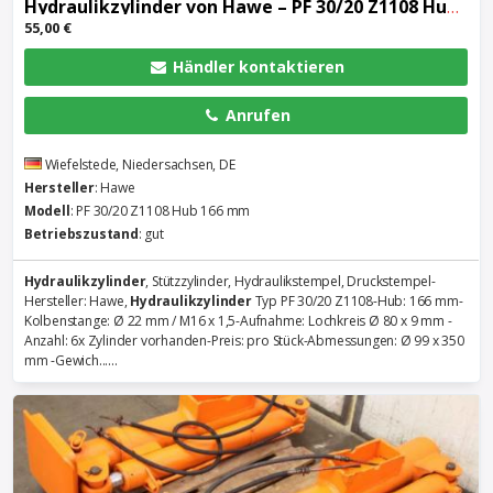
Hydraulikzylinder
von Hawe – PF 30/20 Z1108 Hub 166 mm
55,00 €
Händler kontaktieren
Anrufen
Wiefelstede, Niedersachsen, DE
Hersteller
: Hawe
Modell
: PF 30/20 Z1108 Hub 166 mm
Betriebszustand
: gut
Hydraulikzylinder
, Stützzylinder, Hydraulikstempel, Druckstempel-
Hersteller: Hawe,
Hydraulikzylinder
Typ PF 30/20 Z1108-Hub: 166 mm-
Kolbenstange: Ø 22 mm / M16 x 1,5-Aufnahme: Lochkreis Ø 80 x 9 mm -
Anzahl: 6x Zylinder vorhanden-Preis: pro Stück-Abmessungen: Ø 99 x 350
mm -Gewich......