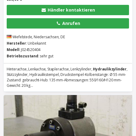
Händler kontaktieren
Anrufen
Wiefelstede, Niedersachsen, DE
Hersteller
: Unbekannt
Modell
: J024520404
Betriebszustand
: sehr gut
Hinterachse, Lenkachse, Staplerachse, Lenkzylinder,
Hydraulikzylinder
,
Stützzylinder, Hydraulikstempel, Druckstempel-Kolbenstange: Ø 55 mm-
Zustand: gebraucht-Hub: 135 mm-Abmessungen: 550/160/H120 mm-
Gewicht: 20 kg...