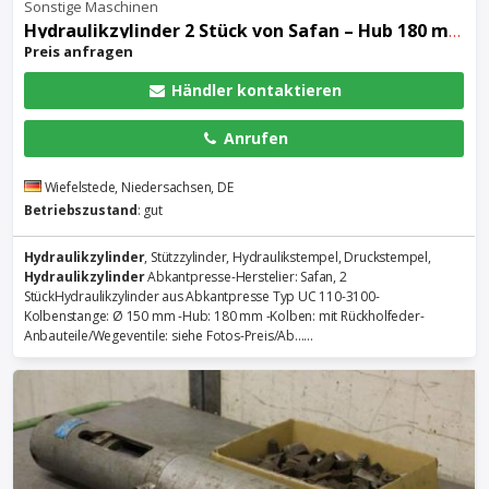
Sonstige Maschinen
Hydraulikzylinder
2 Stück von Safan – Hub 180 mm UC 110-3100
Preis anfragen
Händler kontaktieren
Anrufen
Wiefelstede, Niedersachsen, DE
Betriebszustand
: gut
Hydraulikzylinder
, Stützzylinder, Hydraulikstempel, Druckstempel,
Hydraulikzylinder
Abkantpresse-Herstelier: Safan, 2
StückHydraulikzylinder aus Abkantpresse Typ UC 110-3100-
Kolbenstange: Ø 150 mm -Hub: 180 mm -Kolben: mit Rückholfeder-
Anbauteile/Wegeventile: siehe Fotos-Preis/Ab......