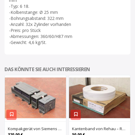
mm
-Typ: 6 18.
-Kolbenstange: Ø 25 mm
-Bohrungsabstand: 322 mm
-Anzahl: 32x Zylinder vorhanden
-Preis: pro Stück
-Abmessungen: 360/60/H87 mm
-Gewicht: 4,6 kg/St.
DAS KÖNNTE SIE AUCH INTERESSIEREN
Kompakgerät von Siemens – 6ES7 216-2AD22-OXBO 6ES 221-1BF22-OXAO
Kantenband von Rehau – Raukantex FP 28/1 97556
320,00 €
50,00 €