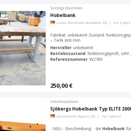
Sonstige Maschinen
Hobelbank
Lünen, Nordrhein-Westfalen, DE
|
Vor 2 Jahr
Fabrikat: unbekannt Zustand: funktionsge
– Tiefe 600 mm
Hersteller
:
unbekannt
Betriebszustand
:
funktionsgeprüft, sehr 
Referenznummer
:
W2789
250,00 €
Hobelmaschinen
Sjöbergs
Hobelbank
Typ ELITE 200
Gerolzhofen, Bayern, DE
|
Vor 5 Jahren
- NEU - Beschreibung: - die
Hobelbank
für