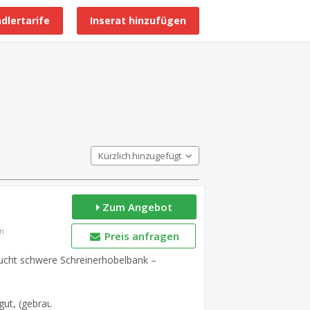
dlertarife
Inserat hinzufügen
Alle Händlerprofile
Kürzlich hinzugefügt
Zum Angebot
en
Preis anfragen
aucht schwere Schreinerhobelbank –
gut, (gebraucht)