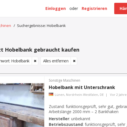
Einloggen
oder
Registrieren
Hän
schinen
/
Suchergebnisse: Hobelbank
zt Hobelbank gebraucht kaufen
chwort: Hobelbank
Alles entfernen
Sonstige Maschinen
Hobelbank
mit Unterschrank
Lünen, Nordrhein-Westfalen, DE
|
Vor 2 Jahr
Zustand: funktionsgeprüft, sehr gut, gebr
Arbeitslänge 2000 mm – 2 Bankhaken
Hersteller
:
unbekannt
Betriebszustand
:
funktionsgeprüft, sehr 