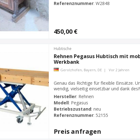
Referenznummer
:
W2848
450,00 €
Hubtische
Rehnen Pegasus Hubtisch mit mob
Werkbank
Gerolzhofen, Bayern, DE
|
Vor 2 Jahren
Genau das Richtige für flexible Einsätze. U
wendig, vielseitig einsetzbar und dank des
Arbeitshöhe anpassbar.Die stabile Blechpl
Hersteller
:
Rehnen
vonbis zu 300kg schweren Werkstücken. Soll
Modell
:
Pegasus
Betriebszustand
:
neu
Referenznummer
:
52155
Preis anfragen