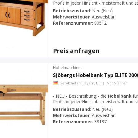
Profis in jeder Hinsicht - meisterhaft und 
nicht nur dank ihrer mustergültigen Vera
Betriebszustand
:
Neu (Neu)
Gewicht aller vergleichbaren Modelle - Kons
Mehrwertsteuer
:
Ausweisbar
Referenznummer
:
90512
Preis anfragen
Hobelmaschinen
Sjöbergs
Hobelbank
Typ ELITE 200
Gerolzhofen, Bayern, DE
|
Vor 5 Jahren
- NEU - Beschreibung: - die
Hobelbank
für
Profis in jeder Hinsicht - meisterhaft und 
nicht nur dank ihrer mustergültigen Vera
Betriebszustand
:
Neu (Neu)
Gewicht aller vergleichbaren Modelle - Kons
Mehrwertsteuer
:
Ausweisbar
Referenznummer
:
38187