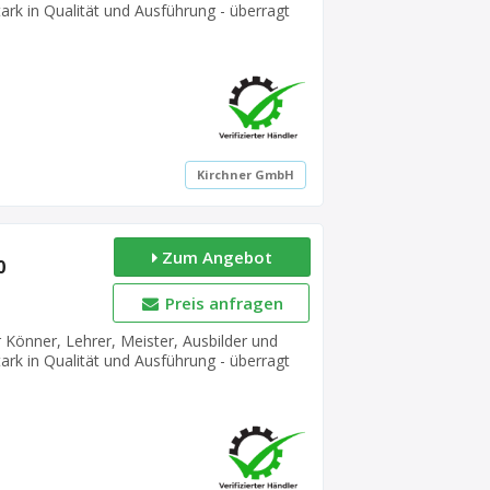
stark in Qualität und Ausführung - überragt
rbeitung sondern auch mit ihrem strammen
truktion massiv in Buche Lie...
Kirchner GmbH
Zum Angebot
0
Preis anfragen
 Könner, Lehrer, Meister, Ausbilder und
stark in Qualität und Ausführung - überragt
rbeitung sondern auch mit ihrem strammen
truktion massiv in Buche Lie...