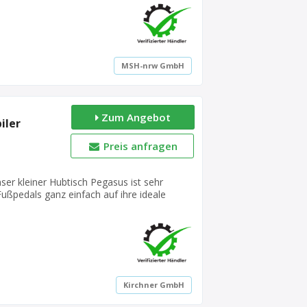
MSH-nrw GmbH
Zum Angebot
iler
Preis anfragen
nser kleiner Hubtisch Pegasus ist sehr
Fußpedals ganz einfach auf ihre ideale
atte ermöglicht ihnen einfach ablegen auch
ten sie eine andere Platte benö...
Kirchner GmbH