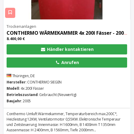
Trockenanlagen
CONTHERMO WÄRMEKAMMER 4x 200l Fässer - 200C°
8.400,00 €
Händler kontaktieren
Anrufen
Thüringen, DE
Hersteller
: CONTHERMO SIEGEN
Modell
: 4x 200l Fässer
Betriebszustand
: Gebraucht (Neuwertig)
Baujahr
: 2005
Conthermo Umluft Wärmekammer, Temperaturbereich max.200C°,
Heizleistung 12KW, Ventilatormotor 0,55KW. Elektronische Temperaur
und Zeitsteuerung. Innenmasse: H 1600mm, B 1400mm T 1350mm
Aussenmasse: H 2400mm, B 1560mm, Tiefe 2000mm...