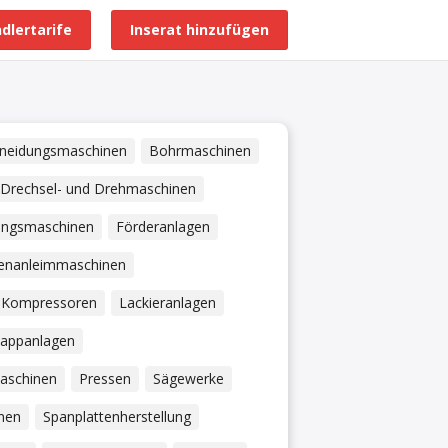
dlertarife
Inserat hinzufügen
Alle Händlerprofile
neidungsmaschinen
Bohrmaschinen
Drechsel- und Drehmaschinen
lungsmaschinen
Förderanlagen
enanleimmaschinen
Kompressoren
Lackieranlagen
kappanlagen
aschinen
Pressen
Sägewerke
nen
Spanplattenherstellung