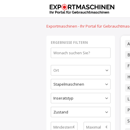
Exportmaschinen - Ihr Portal für Gebrauchtma
ERGEBNISSE FILTERN
A
B
F
H
Stapelmaschinen
K
Inseratstyp
L
P
Zustand
S
€
€