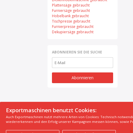
Plattensäge gebraucht
Furniersäge gebraucht
Hobelbank gebraucht
Tischpresse gebraucht
Furnierpresse gebraucht
Dekupiersäge gebraucht
ABONNIEREN SIE DIE SUCHE
Abonnieren
Exportmaschinen benutzt Cookies:
Auch Exportmaschinen nutzt mehrere Arten von Cookies: Technisch notwendige 
© 2026 Exportmaschinen.de
wiedererkennen und den Erfolg unserer Kampagnen messen können, sowie Per