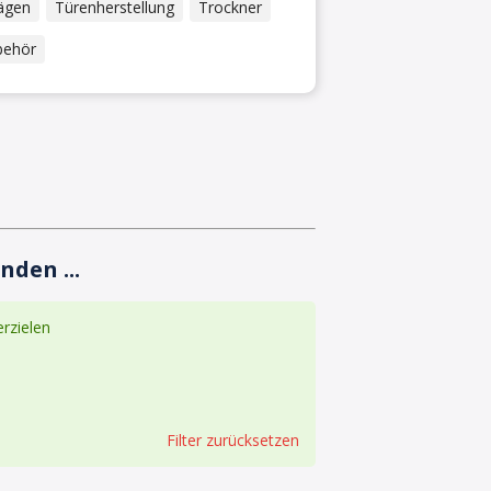
ägen
Türenherstellung
Trockner
behör
nden ...
rzielen
Filter zurücksetzen