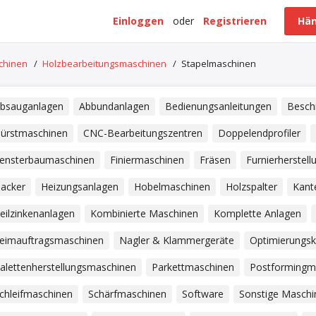
Einloggen
oder
Registrieren
Hän
schinen
/
Holzbearbeitungsmaschinen
/
Stapelmaschinen
bsauganlagen
Abbundanlagen
Bedienungsanleitungen
Besch
ürstmaschinen
CNC-Bearbeitungszentren
Doppelendprofiler
ensterbaumaschinen
Finiermaschinen
Fräsen
Furnierherstel
acker
Heizungsanlagen
Hobelmaschinen
Holzspalter
Kant
eilzinkenanlagen
Kombinierte Maschinen
Komplette Anlagen
eimauftragsmaschinen
Nagler & Klammergeräte
Optimierungs
alettenherstellungsmaschinen
Parkettmaschinen
Postformingm
chleifmaschinen
Schärfmaschinen
Software
Sonstige Maschi