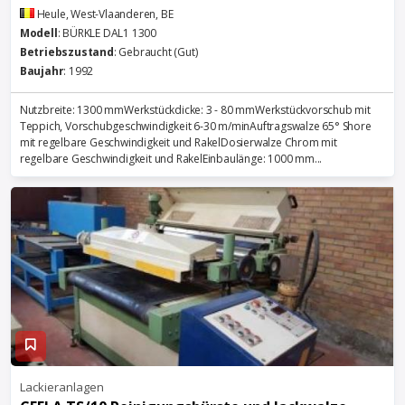
Heule, West-Vlaanderen, BE
Modell
: BÜRKLE DAL1 1300
Betriebszustand
: Gebraucht (Gut)
Baujahr
: 1992
Nutzbreite: 1300 mmWerkstückdicke: 3 - 80 mmWerkstückvorschub mit
Teppich, Vorschubgeschwindigkeit 6-30 m/minAuftragswalze 65° Shore
mit regelbare Geschwindigkeit und RakelDosierwalze Chrom mit
regelbare Geschwindigkeit und RakelEinbaulänge: 1000 mm...
Lackieranlagen