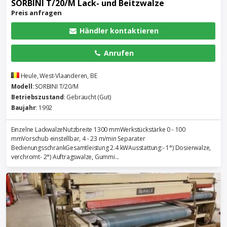
SORBINI T/20/M Lack- und Beitzwalze
Preis anfragen
Händler kontaktieren
Anrufen
Heule, West-Vlaanderen, BE
Modell
: SORBINI T/20/M
Betriebszustand
: Gebraucht (Gut)
Baujahr
: 1992
Einzelne LackwalzeNutzbreite 1300 mmWerkstückstärke 0 - 100
mmVorschub einstellbar, 4 - 23 m/min Separater
BedienungsschrankGesamtleistung 2.4 kWAusstattung:- 1°) Dosierwalze,
verchromt- 2°) Auftragswalze, Gummi...