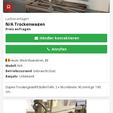
Lackieranlagen
N/A Trockenwagen
Preis anfragen
Händler kontaktieren
Anrufen
Heule, West-Vlaanderen, BE
Modell
: N/A
Betriebszustand
: Gebraucht (Gut)
Baujahr
: Unbekannt
Duplex Trockengestell9 StufenTiefe: 2 x 96 cmBreite: 90 cmHöge: 190
cm...