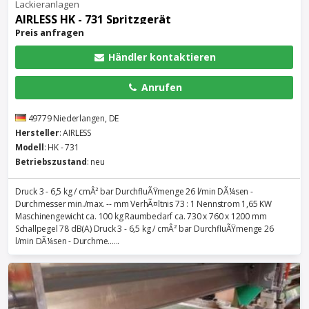
Lackieranlagen
AIRLESS HK - 731 Spritzgerät
Preis anfragen
Händler kontaktieren
Anrufen
49779 Niederlangen, DE
Hersteller
: AIRLESS
Modell
: HK - 731
Betriebszustand
: neu
Druck 3 - 6,5 kg / cmÂ² bar DurchfluÃŸmenge 26 l/min DÃ¼sen -
Durchmesser min./max. -- mm VerhÃ¤ltnis 73 : 1 Nennstrom 1,65 KW
Maschinengewicht ca. 100 kg Raumbedarf ca. 730 x 760 x 1200 mm
Schallpegel 78 dB(A) Druck 3 - 6,5 kg / cmÂ² bar DurchfluÃŸmenge 26
l/min DÃ¼sen - Durchme......