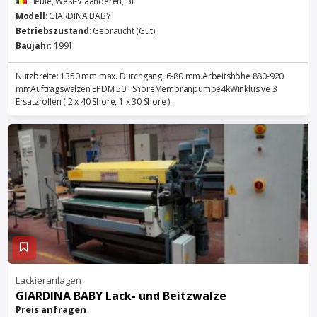
Heule, West-Vlaanderen, BE
Modell
: GIARDINA BABY
Betriebszustand
: Gebraucht (Gut)
Baujahr
: 1991
Nutzbreite: 1350 mm.max. Durchgang: 6-80 mm.Arbeitshöhe 880-920
mmAuftragswalzen EPDM 50° ShoreMembranpumpe4kWinklusive 3
Ersatzrollen ( 2 x 40 Shore, 1 x 30 Shore )...
Lackieranlagen
GIARDINA BABY Lack- und Beitzwalze
Preis anfragen