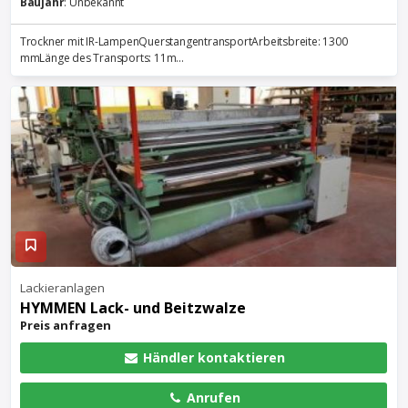
Baujahr
: Unbekannt
Trockner mit IR-LampenQuerstangentransportArbeitsbreite: 1300
mmLänge des Transports: 11m...
Lackieranlagen
HYMMEN Lack- und Beitzwalze
Preis anfragen
Händler kontaktieren
Anrufen