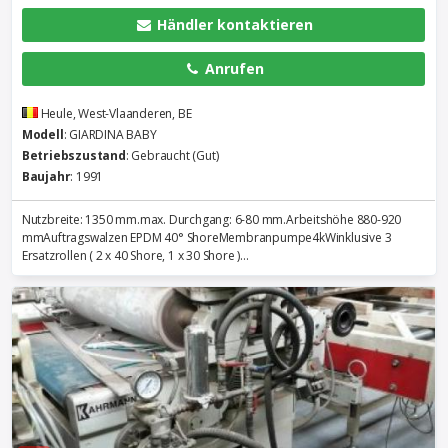
Händler kontaktieren
Anrufen
Heule, West-Vlaanderen, BE
Modell
: GIARDINA BABY
Betriebszustand
: Gebraucht (Gut)
Baujahr
: 1991
Nutzbreite: 1350 mm.max. Durchgang: 6-80 mm.Arbeitshöhe 880-920
mmAuftragswalzen EPDM 40° ShoreMembranpumpe4kWinklusive 3
Ersatzrollen ( 2 x 40 Shore, 1 x 30 Shore )...