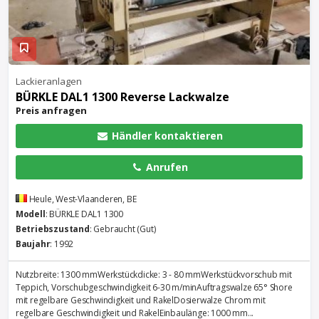
Lackieranlagen
BÜRKLE DAL1 1300 Reverse Lackwalze
Preis anfragen
Händler kontaktieren
Anrufen
Heule, West-Vlaanderen, BE
Modell
: BÜRKLE DAL1 1300
Betriebszustand
: Gebraucht (Gut)
Baujahr
: 1992
Nutzbreite: 1300 mmWerkstückdicke: 3 - 80 mmWerkstückvorschub mit
Teppich, Vorschubgeschwindigkeit 6-30 m/minAuftragswalze 65° Shore
mit regelbare Geschwindigkeit und RakelDosierwalze Chrom mit
regelbare Geschwindigkeit und RakelEinbaulänge: 1000 mm...