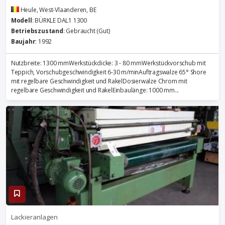
Heule, West-Vlaanderen, BE
Modell
: BÜRKLE DAL1 1300
Betriebszustand
: Gebraucht (Gut)
Baujahr
: 1992
Nutzbreite: 1300 mmWerkstückdicke: 3 - 80 mmWerkstückvorschub mit
Teppich, Vorschubgeschwindigkeit 6-30 m/minAuftragswalze 65° Shore
mit regelbare Geschwindigkeit und RakelDosierwalze Chrom mit
regelbare Geschwindigkeit und RakelEinbaulänge: 1000 mm...
Lackieranlagen