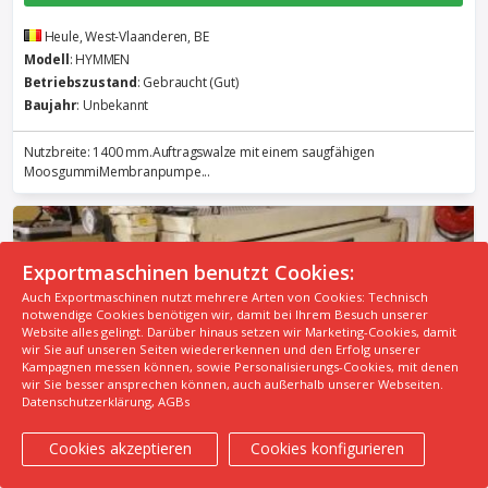
Heule, West-Vlaanderen, BE
Modell
: HYMMEN
Betriebszustand
: Gebraucht (Gut)
Baujahr
: Unbekannt
Nutzbreite: 1400 mm.Auftragswalze mit einem saugfähigen
MoosgummiMembranpumpe...
Exportmaschinen benutzt Cookies:
Auch Exportmaschinen nutzt mehrere Arten von Cookies: Technisch
notwendige Cookies benötigen wir, damit bei Ihrem Besuch unserer
Website alles gelingt. Darüber hinaus setzen wir Marketing-Cookies, damit
wir Sie auf unseren Seiten wiedererkennen und den Erfolg unserer
Kampagnen messen können, sowie Personalisierungs-Cookies, mit denen
wir Sie besser ansprechen können, auch außerhalb unserer Webseiten.
Datenschutzerklärung
,
AGBs
Lackieranlagen
Cookies akzeptieren
Cookies konfigurieren
BÜRKLE DAL1 1300 Reverse Lackwalze