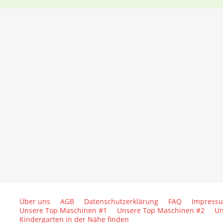
Über uns
AGB
Datenschutzerklärung
FAQ
Impress
Unsere Top Maschinen #1
Unsere Top Maschinen #2
Un
Kindergarten in der Nähe finden