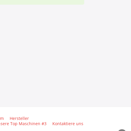
um
Hersteller
sere Top Maschinen #3
Kontaktiere uns