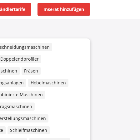
ändlertarife
Inserat hinzufügen
schneidungsmaschinen
Doppelendprofiler
aschinen
Fräsen
ngsanlagen
Hobelmaschinen
binierte Maschinen
tragsmaschinen
herstellungsmaschinen
ke
Schleifmaschinen