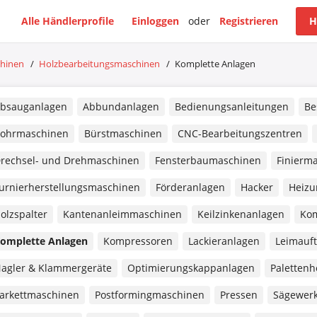
Alle Händlerprofile
Einloggen
oder
Registrieren
H
chinen
/
Holzbearbeitungsmaschinen
/
Komplette Anlagen
bsauganlagen
Abbundanlagen
Bedienungsanleitungen
Be
ohrmaschinen
Bürstmaschinen
CNC-Bearbeitungszentren
rechsel- und Drehmaschinen
Fensterbaumaschinen
Finierm
urnierherstellungsmaschinen
Förderanlagen
Hacker
Heizu
olzspalter
Kantenanleimmaschinen
Keilzinkenanlagen
Kom
omplette Anlagen
Kompressoren
Lackieranlagen
Leimauf
agler & Klammergeräte
Optimierungskappanlagen
Paletten
arkettmaschinen
Postformingmaschinen
Pressen
Sägewer