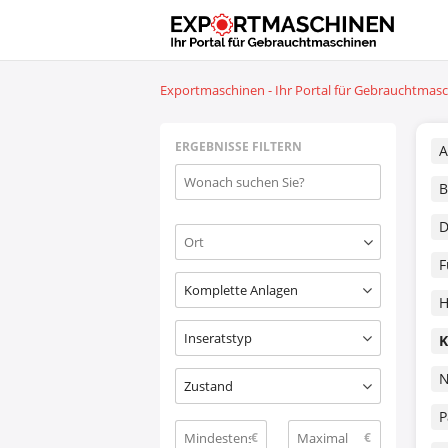
Exportmaschinen - Ihr Portal für Gebrauchtmas
ERGEBNISSE FILTERN
A
B
D
F
Komplette Anlagen
H
Inseratstyp
K
N
Zustand
P
€
€