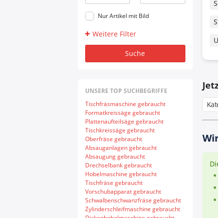
S
Nur Artikel mit Bild
S
Weitere Filter
U
Suche
Jet
UNSERE TOP SUCHBEGRIFFE
Tischfräsmaschine gebraucht
Kat
Formatkreissäge gebraucht
Plattenaufteilsäge gebraucht
Tischkreissäge gebraucht
Wir
Oberfräse gebraucht
Absauganlagen gebraucht
Absaugung gebraucht
Di
Drechselbank gebraucht
Hobelmaschine gebraucht
Tischfräse gebraucht
Vorschubapparat gebraucht
Schwalbenschwanzfräse gebraucht
Zylinderschleifmaschine gebraucht
Dickenhobelmaschine gebraucht