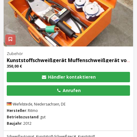
Zubehör
Kunststoffschweißgerät Muffenschweißgerät von Ritmo – R 63 TFE Ø 16-63 mm
350,00 €
Händler kontaktieren
Anrufen
Wiefelstede, Niedersachsen, DE
Hersteller
: Ritmo
Betriebszustand
: gut
Baujahr
: 2012
Schweißautomat, Kunststoff-Schweißgerät, Kunststoff