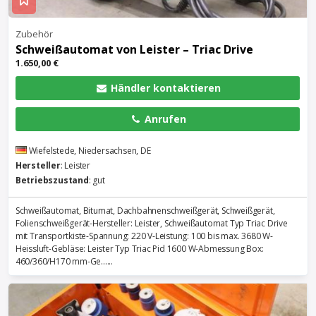
Zubehör
Schweißautomat von Leister – Triac Drive
1.650,00 €
Händler kontaktieren
Anrufen
Wiefelstede, Niedersachsen, DE
Hersteller
: Leister
Betriebszustand
: gut
Schweißautomat, Bitumat, Dachbahnenschweißgerät, Schweißgerät,
Folienschweißgerät-Hersteller: Leister, Schweißautomat Typ Triac Drive
mit Transportkiste-Spannung: 220 V-Leistung: 100 bis max. 3680 W-
Heissluft-Gebläse: Leister Typ Triac Pid 1600 W-Abmessung Box:
460/360/H170 mm-Ge......