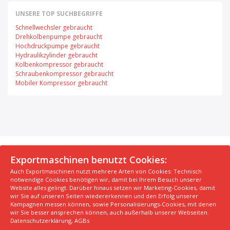
UNSERE TOP SUCHBEGRIFFE
Schnellwechsler gebraucht
Drehkolbenpumpe gebraucht
Hochdruckpumpe gebraucht
Hydraulikzylinder gebraucht
Kolbenkompressor gebraucht
Schraubenkompressor gebraucht
Mobiler Kompressor gebraucht
© 2026 Exportmaschinen.de
Exportmaschinen benutzt Cookies:
Auch Exportmaschinen nutzt mehrere Arten von Cookies: Technisch
Über uns
AGB
Datenschutzerklärung
FAQ
notwendige Cookies benötigen wir, damit bei Ihrem Besuch unserer
Impressum
Hersteller
Unsere Top Maschinen #1
Website alles gelingt. Darüber hinaus setzen wir Marketing-Cookies, damit
wir Sie auf unseren Seiten wiedererkennen und den Erfolg unserer
Unsere Top Maschinen #2
Unsere Top Maschinen #3
Kampagnen messen können, sowie Personalisierungs-Cookies, mit denen
Kontaktiere uns
Kindergarten in der Nähe finden
wir Sie besser ansprechen können, auch außerhalb unserer Webseiten.
Datenschutzerklärung
,
AGBs