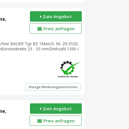
Zum Angebot
ne,
Preis anfragen
chine BAUER Typ BE 1Masch. Nr. 29-0520
ürstenbreite 25 - 55 mmDrehzahl 1500 /
ß 380 Volt, 50 Hz- Material-
 440 mmGewicht 45 kgguter Zustand
Stange Werkzeugmaschinen
Zum Angebot
ne,
Preis anfragen