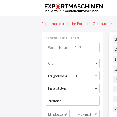
Exportmaschinen - Ihr Portal für Gebrauchtma
ERGEBNISSE FILTERN
B
D
E
G
Entgratmaschinen
H
Inseratstyp
O
S
Zustand
V
€
€