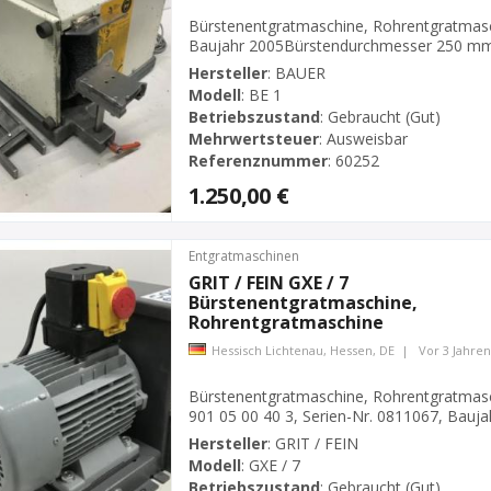
Bürstenentgratmaschine, Rohrentgratmas
Baujahr 2005Bürstendurchmesser 250 mmB
3000 U/min.Leistung 2,2 / 3 kWNetzanschlu
Hersteller
:
BAUER
EntgratbürstePlatzbedarf L x B x H 550 x
Modell
:
BE 1
Betriebszustand
:
Gebraucht (Gut)
Mehrwertsteuer
:
Ausweisbar
Referenznummer
:
60252
1.250,00 €
Entgratmaschinen
GRIT / FEIN GXE / 7
Bürstenentgratmaschine,
Rohrentgratmaschine
Hessisch Lichtenau, Hessen, DE
|
Vor 3 Jahren
Bürstenentgratmaschine, Rohrentgratmasc
901 05 00 40 3, Serien-Nr. 0811067, Bau
mmBürstenbreite max. 60 mmBürstenauf
Hersteller
:
GRIT / FEIN
U/min.Leistung 2,2 kWNetzanschluß 400 Vol
Modell
:
GXE / 7
Absauganschluß Ø 90 mmPlatzbedarf L...
Betriebszustand
:
Gebraucht (Gut)