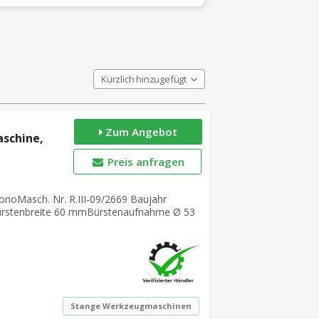
Kürzlich hinzugefügt
Zum Angebot
schine,
Preis anfragen
oMasch. Nr. R.III-09/2669 Baujahr
rstenbreite 60 mmBürstenaufnahme Ø 53
orleistung 2,6 / 3,1 kWNetzanschluss 400
tenPlatzbedarf L x B x H 720 x 480 x 1180
Stange Werkzeugmaschinen