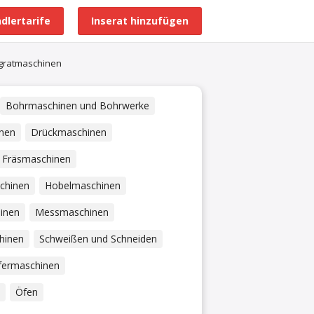
dlertarife
Inserat hinzufügen
Alle Händlerprofile
gratmaschinen
Bohrmaschinen und Bohrwerke
nen
Drückmaschinen
Fräsmaschinen
chinen
Hobelmaschinen
inen
Messmaschinen
hinen
Schweißen und Schneiden
fermaschinen
Öfen