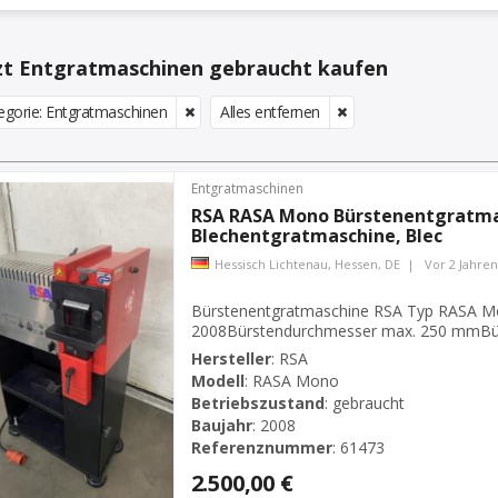
zt Entgratmaschinen gebraucht kaufen
egorie: Entgratmaschinen
Alles entfernen
Entgratmaschinen
RSA RASA Mono Bürstenentgratma
Blechentgratmaschine, Blec
Hessisch Lichtenau, Hessen, DE
|
Vor 2 Jahren
Bürstenentgratmaschine RSA Typ RASA Mon
2008Bürstendurchmesser max. 250 mmBü
mmBürstendrehzahl 1500 / 3000 U/min.Mot
Hersteller
:
RSA
Volt, 50 Hz- Unterbau mit 4 Schwingelemen
Modell
:
RASA Mono
mmGewicht ...
Betriebszustand
:
gebraucht
Baujahr
:
2008
Referenznummer
:
61473
2.500,00 €