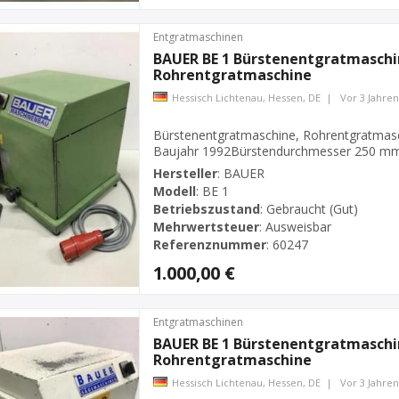
Entgratmaschinen
BAUER BE 1 Bürstenentgratmaschi
Rohrentgratmaschine
Hessisch Lichtenau, Hessen, DE
|
Vor 3 Jahren
Bürstenentgratmaschine, Rohrentgratmas
Baujahr 1992Bürstendurchmesser 250 mmB
3000 U/min.Leistung 2,2 / 3 kWNetzanschlu
Hersteller
:
BAUER
AuflagePlatzbedarf L x B x H 500 x 450 x
Modell
:
BE 1
Betriebszustand
:
Gebraucht (Gut)
Mehrwertsteuer
:
Ausweisbar
Referenznummer
:
60247
1.000,00 €
Entgratmaschinen
BAUER BE 1 Bürstenentgratmaschi
Rohrentgratmaschine
Hessisch Lichtenau, Hessen, DE
|
Vor 3 Jahren