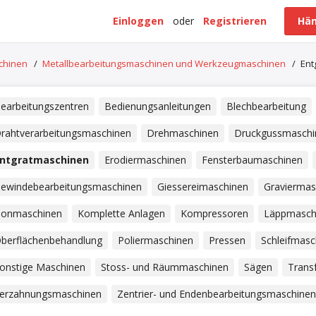
Einloggen
oder
Registrieren
Hän
schinen
/
Metallbearbeitungsmaschinen und Werkzeugmaschinen
/
Ent
earbeitungszentren
Bedienungsanleitungen
Blechbearbeitung
rahtverarbeitungsmaschinen
Drehmaschinen
Druckgussmaschi
ntgratmaschinen
Erodiermaschinen
Fensterbaumaschinen
ewindebearbeitungsmaschinen
Giessereimaschinen
Graviermas
onmaschinen
Komplette Anlagen
Kompressoren
Läppmasch
berflächenbehandlung
Poliermaschinen
Pressen
Schleifmasc
onstige Maschinen
Stoss- und Räummaschinen
Sägen
Trans
erzahnungsmaschinen
Zentrier- und Endenbearbeitungsmaschinen