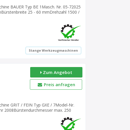
chine BAUER Typ BE 1Masch. Nr. 05-72025
ürstenbreite 25 - 60 mmDrehzahl 1500 /
ß 380 Volt, 50 Hz- Material-Auflage- neue
 450 x 440 mmGewicht 65 kgguter Zustand
Stange Werkzeugmaschinen
Zum Angebot
Preis anfragen
hine GRIT / FEIN Typ GXE / 7Model-Nr.
jahr 2008Bürstendurchmesser max. 250
nahme Ø 51 mmDrehzahl 1365
t, 50 Hz- Material-Auflage-