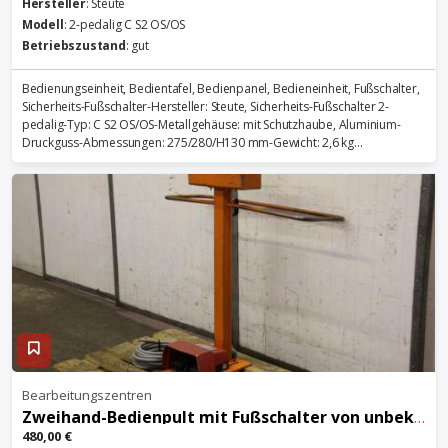
Hersteller
: Steute
Modell
: 2-pedalig C S2 OS/OS
Betriebszustand
: gut
Bedienungseinheit, Bedientafel, Bedienpanel, Bedieneinheit, Fußschalter,
Sicherheits-Fußschalter-Hersteller: Steute, Sicherheits-Fußschalter 2-
pedalig-Typ: C S2 OS/OS-Metallgehäuse: mit Schutzhaube, Aluminium-
Druckguss-Abmessungen: 275/280/H130 mm-Gewicht: 2,6 kg...
Bearbeitungszentren
Zweihand-Bedienpult mit Fußschalter von unbekannt – Zweihand
480,00 €