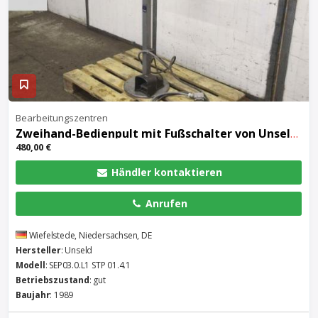
Bearbeitungszentren
Zweihand-Bedienpult mit Fußschalter von Unseld – SEP03.0.L1 STP 01.4.1
480,00 €
Händler kontaktieren
Anrufen
Wiefelstede, Niedersachsen, DE
Hersteller
: Unseld
Modell
: SEP03.0.L1 STP 01.4.1
Betriebszustand
: gut
Baujahr
: 1989