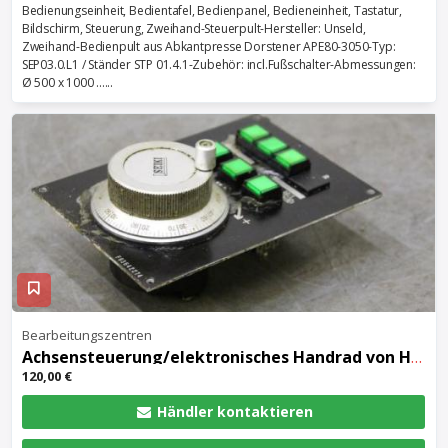
Bedienungseinheit, Bedientafel, Bedienpanel, Bedieneinheit, Tastatur,
Bildschirm, Steuerung, Zweihand-Steuerpult-Hersteller: Unseld,
Zweihand-Bedienpult aus Abkantpresse Dorstener APE80-3050-Typ:
SEP03.0.L1 / Ständer STP 01.4.1-Zubehör: incl.Fußschalter-Abmessungen:
Ø 500 x 1000 ......
Bearbeitungszentren
Achsensteuerung/elektronisches Handrad von Hitachi Seiki – F93642274 / HC400
120,00 €
Händler kontaktieren