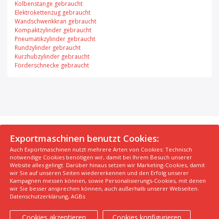
Kolbenstange gebraucht
Elektrokettenzug gebraucht
Wandschwenkkran gebraucht
Kompaktzylinder gebraucht
Pneumatikzylinder gebraucht
Rundzylinder gebraucht
Kurzhubzylinder gebraucht
Förderschnecke gebraucht
© 2026 Exportmaschinen.de
Exportmaschinen benutzt Cookies:
Auch Exportmaschinen nutzt mehrere Arten von Cookies: Technisch
Über uns
AGB
Datenschutzerklärung
FAQ
notwendige Cookies benötigen wir, damit bei Ihrem Besuch unserer
Impressum
Hersteller
Unsere Top Maschinen #1
Website alles gelingt. Darüber hinaus setzen wir Marketing-Cookies, damit
wir Sie auf unseren Seiten wiedererkennen und den Erfolg unserer
Unsere Top Maschinen #2
Unsere Top Maschinen #3
Kampagnen messen können, sowie Personalisierungs-Cookies, mit denen
Kontaktiere uns
Kindergarten in der Nähe finden
wir Sie besser ansprechen können, auch außerhalb unserer Webseiten.
Datenschutzerklärung
,
AGBs
Cookies akzeptieren
Cookies konfigurieren