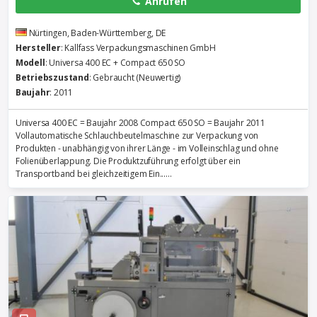
Anrufen
Nürtingen, Baden-Württemberg, DE
Hersteller
: Kallfass Verpackungsmaschinen GmbH
Modell
: Universa 400 EC + Compact 650 SO
Betriebszustand
: Gebraucht (Neuwertig)
Baujahr
: 2011
Universa 400 EC = Baujahr 2008 Compact 650 SO = Baujahr 2011
Vollautomatische Schlauchbeutelmaschine zur Verpackung von
Produkten - unabhängig von ihrer Länge - im Volleinschlag und ohne
Folienüberlappung. Die Produktzuführung erfolgt über ein
Transportband bei gleichzeitigem Ein......