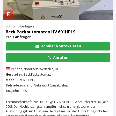
Schrumpfanlagen
Beck Packautomaten HV 601HPLS
Preis anfragen
Händler kontaktieren
Anrufen
Menden, Nordrhein-Westfalen, DE
Hersteller
: Beck Packautomaten
Modell
: HV 601HPLS
Betriebszustand
: Gebraucht (Einsatzfähig)
Baujahr
: 2008
Thermoschrumpftunnel BECK Typ HV 601HPLS - Gebrauchtgerät Baujahr
2008 Der Hochleistungsschrumpftunnel ist in energiesparender
Ausführung gebaut. Er ist vom Heizsystem und den Einstellmöglichkeiten
her so variabel ausgelegt, dass mit Folie umhüllte Produkte