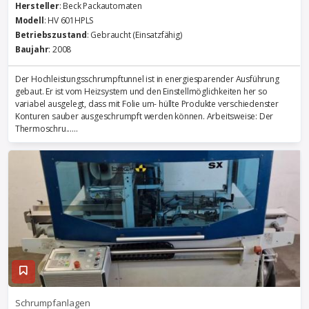
Hersteller
: Beck Packautomaten
Modell
: HV 601HPLS
Betriebszustand
: Gebraucht (Einsatzfähig)
Baujahr
: 2008
Der Hochleistungsschrumpftunnel ist in energiesparender Ausführung
gebaut. Er ist vom Heizsystem und den Einstellmöglichkeiten her so
variabel ausgelegt, dass mit Folie um- hüllte Produkte verschiedenster
Konturen sauber ausgeschrumpft werden können. Arbeitsweise: Der
Thermoschru......
Schrumpfanlagen