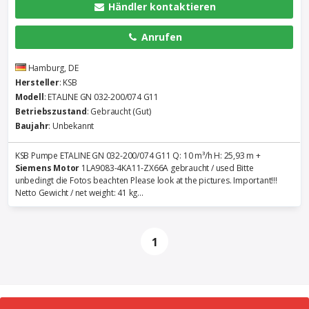
Händler kontaktieren
Anrufen
Hamburg, DE
Hersteller
: KSB
Modell
: ETALINE GN 032-200/074 G11
Betriebszustand
: Gebraucht (Gut)
Baujahr
: Unbekannt
KSB Pumpe ETALINE GN 032-200/074 G11 Q: 10 m³/h H: 25,93 m +
Siemens
Motor
1LA9083-4KA11-ZX66A gebraucht / used Bitte
unbedingt die Fotos beachten Please look at the pictures. Important!!!
Netto Gewicht / net weight: 41 kg...
1