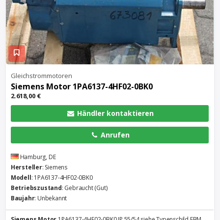
Gleichstrommotoren
Siemens
Motor
1PA6137-4HF02-0BK0
2.618,00 €
Händler kontaktieren
Anrufen
Hamburg, DE
Hersteller
: Siemens
Modell
: 1PA6137-4HF02-0BK0
Betriebszustand
: Gebraucht (Gut)
Baujahr
: Unbekannt
Siemens
Motor
1PA6137-4HF02-0BK0 IP 55/54 siehe Typenschild EBM