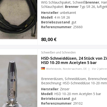
WIG Schlauchpaket, Schweiß
brenner
, Ha
Schlauchpaket:
Brenner
Typ SR 26, luftgek
Gewicht: 2,5 kg
Hersteller
:
unbekannt
Modell
:
4 m SR 26
Betriebszustand
:
gut
Referenznummer
:
25660
80,00 €
Schweißen und Schneiden
HSD-Schneiddüsen, 24 Stück von Zi
HSD 10-20 mm Acetylen 5 bar
Wiefelstede, Niedersachsen, DE
|
Vor 2 Jahre
Brennerdüsen, Schneiddüsen, Brennschne
Bezeichnung: HSD-Schneiddüse 10-20 mm A
mm-Druck: 5 bar-Durchmesser: 19 mm -Lä
Hersteller
:
Zinser
Preis: komplett-Gesamtgewicht: 1,2 kg
Modell
:
HSD 10-20 mm Acetylen 5 bar
Betriebszustand
:
gut
Referenznummer
:
29102