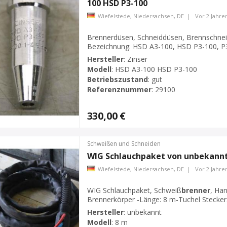
100 HSD P3-100
Wiefelstede, Niedersachsen, DE
|
Vor 2 Jahre
Brennerdüsen, Schneiddüsen, Brennschne
Bezeichnung: HSD A3-100, HSD P3-100, P3
Länge: 45 mm-Anzahl: 21 Stück vorhanden-
Hersteller
:
Zinser
Modell
:
HSD A3-100 HSD P3-100
Betriebszustand
:
gut
Referenznummer
:
29100
330,00 €
Schweißen und Schneiden
WIG Schlauchpaket von unbekannt
Wiefelstede, Niedersachsen, DE
|
Vor 2 Jahre
WIG Schlauchpaket, Schweiß
brenner
, Ha
Brennerkörper -Länge: 8 m-Tuchel Stecker:
Hersteller
:
unbekannt
Modell
:
8 m