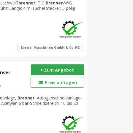
ndschweiß
brenner
, TIG
Brenner
-WIG
ühlt-Länge: 4 m-Tuchel Stecker: 5 polig-
Eberlei Maschinen GmbH & Co. KG
Zum Angebot
nser –
Preis anfragen
n
idanlage,
Brenner
, Autogenschneidanlage-
cetylen 6 bar-Schneidbereich: 10 bis 20
nge: 47 mm-Anzahl: 24 Stück vorhanden-