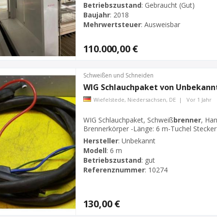
Betriebszustand
:
Gebraucht (Gut)
Baujahr
:
2018
Mehrwertsteuer
:
Ausweisbar
110.000,00 €
Schweißen und Schneiden
WIG Schlauchpaket von Unbekannt
Wiefelstede, Niedersachsen, DE
|
Vor 1 Jahr
WIG Schlauchpaket, Schweiß
brenner
, Ha
Brennerkörper -Länge: 6 m-Tuchel Stecker:
Anzahl: 1x Schlauchpakete vorhanden-Preis
Hersteller
:
Unbekannt
Modell
:
6 m
Betriebszustand
:
gut
Referenznummer
:
10274
130,00 €