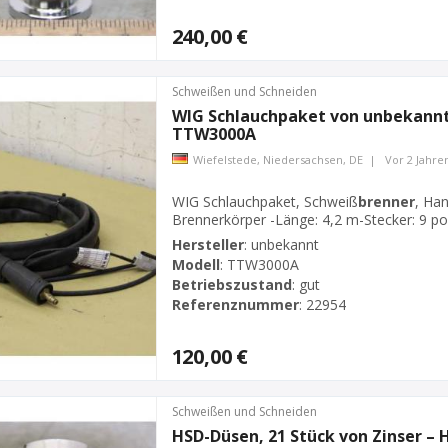
240,00 €
Schweißen und Schneiden
WIG Schlauchpaket von unbekannt
TTW3000A
Wiefelstede, Niedersachsen, DE
|
Vor 2 Jahre
WIG Schlauchpaket, Schweiß
brenner
, Ha
Brennerkörper -Länge: 4,2 m-Stecker: 9 po
Hersteller
:
unbekannt
Modell
:
TTW3000A
Betriebszustand
:
gut
Referenznummer
:
22954
120,00 €
Schweißen und Schneiden
HSD-Düsen, 21 Stück von Zinser – 