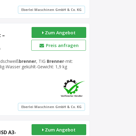
Eberlei Maschinen GmbH & Co. KG
Zum Angebot
 –
Preis anfragen
n
ndschweiß
brenner
, TIG
Brenner
-mit:
lig-Wasser gekühlt-Gewicht: 1,9 kg
Eberlei Maschinen GmbH & Co. KG
Zum Angebot
HSD A3-