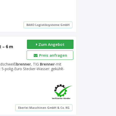
BAKO Logistiksysteme GmbH
Zum Angebot
 – 6 m
Preis anfragen
ndschweiß
brenner
, TIG
Brenner
-mit
 5-polig-Euro Stecker-Wasser: gekühlt-
: pro Stück-Gewicht: 5 kg
Eberlei Maschinen GmbH & Co. KG