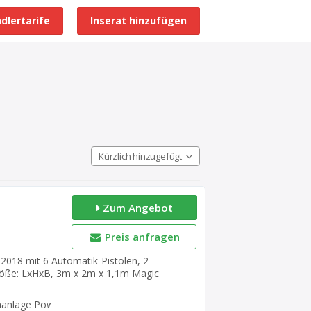
dlertarife
Inserat hinzufügen
Alle Händlerprofile
Kürzlich hinzugefügt
Zum Angebot
Preis anfragen
018 mit 6 Automatik-Pistolen, 2
röße: LxHxB, 3m x 2m x 1,1m Magic
 Compact BA4 OptiCenter OC2
6-8P Hubgeräte ZA7-23 Monozyklon 24.000
nlage Power-Free-Förderer von Caldan