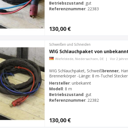
Betriebszustand
:
gut
Referenznummer
:
22383
130,00 €
Schweißen und Schneiden
WIG Schlauchpaket von unbekannt
Wiefelstede, Niedersachsen, DE
|
Vor 2 Jahre
WIG Schlauchpaket, Schweiß
brenner
, Ha
Brennerkörper -Länge: 8 m-Tuchel Stecker:
Hersteller
:
unbekannt
Modell
:
8 m
Betriebszustand
:
gut
Referenznummer
:
22382
130,00 €