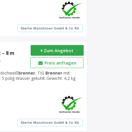
Eberlei Maschinen GmbH & Co. KG
Zum Angebot
 – 8 m
n
Preis anfragen
ndschweiß
brenner
, TIG
Brenner
-mit:
 5 polig-Wasser gekühlt-Gewicht: 4,2 kg
Eberlei Maschinen GmbH & Co. KG