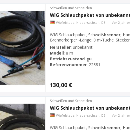
Schweißen und Schneiden
WIG Schlauchpaket von unbekannt
Wiefelstede, Niedersachsen, DE
|
Vor 2 Jahre
WIG Schlauchpaket, Schweiß
brenner
, Ha
Brennerkörper -Länge: 8 m-Tuchel Stecker:
Hersteller
:
unbekannt
Modell
:
8 m
Betriebszustand
:
gut
Referenznummer
:
22381
130,00 €
Schweißen und Schneiden
WIG Schlauchpaket von unbekannt
Wiefelstede, Niedersachsen, DE
|
Vor 2 Jahre
WIG Schlauchpaket, Schweiß
brenner
, Ha