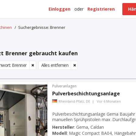
Einloggen
oder
Registrieren
Hän
schinen
/
Suchergebnisse: Brenner
zt Brenner gebraucht kaufen
chwort: Brenner
Alles entfernen
Pulveranlagen
Pulverbeschichtungsanlage
Rheinland-Pfalz, DE
|
Vor 6 Monaten
Pulverbeschichtungsanlage Gema Baujahr 2
manuellen Sprühpistolen max .Durchlaufg
Compact BA04 Farbwechselsystem Magic
Hersteller
:
Gema, Caldan
Pulverbeschichtungsgerät OptiMatic AS0
Modell
:
Magic Compact BA04, Hängebahna
[Nm3/h] von Therma Nachfilter Abl...