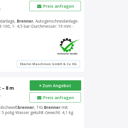
Preis anfragen
n
idanlage,
Brenner
, Autogenschneidanlage-
-100, 1- 4,5 bar-Durchmesser: 19 mm -
Preis: komplett-Gesamtgewicht: 0,5 kg
Eberlei Maschinen GmbH & Co. KG
Zum Angebot
 – 8 m
n
Preis anfragen
ndschweiß
brenner
, TIG
Brenner
-mit:
 5 polig-Wasser gekühlt-Gewicht: 4,1 kg