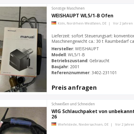
Sonstige Maschinen
WEISHAUPT WL5/1-B Ofen
Köln, Nordrhein-Westfalen, DE
|
Vor 2 Jahren
Lieferzeit: sofort Steuerungsart: konventi
Maschinengewicht ca.: 30 t Raumbedarf ca.
einen Ölbrenner der Marke Weishaupt im se
Hersteller
:
WEISHAUPT
wegen Umbaus auf Erdwärmepumpe.
Bre
Modell
:
WL5/1-B
Zuführungsschläuch...
Betriebszustand
:
Gebraucht
Baujahr
:
2001
Referenznummer
:
3402-231101
Preis anfragen
Schweißen und Schneiden
WIG Schlauchpaket von unbekannt
26
Wiefelstede, Niedersachsen, DE
|
Vor 2 Jahre