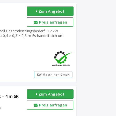
Zum Angebot
Preis anfragen
onell Gesamtleistungsbedarf: 0,2 kW
: 0,4 × 0,3 × 0,3 m Es handelt sich um
hr gepflegten Zustand. Verkauf erfolgt
nner
komplett mit Filter und
KW Maschinen GmbH
Zum Angebot
 – 4 m SR
Preis anfragen
n