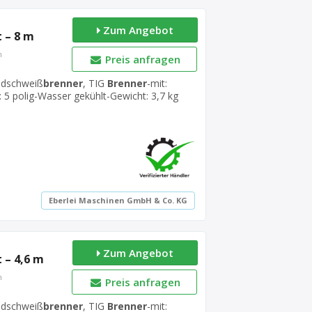
Zum Angebot
 – 8 m
n
Preis anfragen
ndschweiß
brenner
, TIG
Brenner
-mit:
 5 polig-Wasser gekühlt-Gewicht: 3,7 kg
Eberlei Maschinen GmbH & Co. KG
Zum Angebot
 – 4,6 m
n
Preis anfragen
ndschweiß
brenner
, TIG
Brenner
-mit: