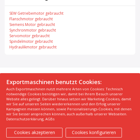
SEW Getriebemotor gebraucht
Flanschmotor gebraucht
Siemens Motor gebraucht
Synchronmotor gebraucht
Servomotor gebraucht
Spindelmotor gebraucht
Hydraulikmotor gebraucht
© 2026 Exportmaschinen.de
Exportmaschinen benutzt Cookies:
Auch Exportmaschinen nutzt mehrere Arten von Cookies: Technisch
Über uns
AGB
Datenschutzerklärung
FAQ
notwendige Cookies benötigen wir, damit bei Ihrem Besuch unserer
Impressum
Hersteller
Unsere Top Maschinen #1
Website alles gelingt. Darüber hinaus setzen wir Marketing-Cookies, damit
wir Sie auf unseren Seiten wiedererkennen und den Erfolg unserer
Unsere Top Maschinen #2
Unsere Top Maschinen #3
Kampagnen messen können, sowie Personalisierungs-Cookies, mit denen
Kontaktiere uns
Kindergarten in der Nähe finden
wir Sie besser ansprechen können, auch außerhalb unserer Webseiten.
Datenschutzerklärung
,
AGBs
Cookies akzeptieren
Cookies konfigurieren