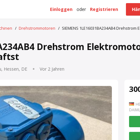
Einloggen
oder
Registrieren
Hän
schinen
/
Drehstrommotoren
/
SIEMENS 1LE16031BA234AB4 Drehstrom El
234AB4 Drehstrom Elektromoto
ftst
u, Hessen, DE
Vor 2 Jahren
300
HE
DAIML