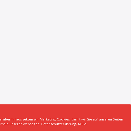
rüber hinaus setzen wir Marketing-Cookies, damit wir Sie auf unseren Seiten
m
Hersteller
Unsere Top Maschinen #1
rhalb unserer Webseiten.
Datenschutzerklärung
,
AGBs
taktiere uns