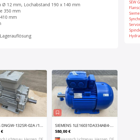
SEW G
en Ø 12 mm, Lochabstand 190 x 140 mm
Flans
le 350 mm
Sieme
e 410 mm
Synch
m
Servo
Spind
 Lagerauflösung
Hydra
SIEMENS DNGW-132SR-02A /1MD5131-0BD60-4AA1 Drehstrom Elektromotor 5,5 kW Drehstrommotor Kraft
SIEMENS 1LE16031DA334AB4-Z Drehstrom Elektromotor 14,4 kW Drehstrommotor Kraf
 €
580,00 €
sch Lichtenau, Hessen, DE
Hessisch Lichtenau, Hessen, DE