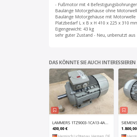
- Fußmotor mit 4 Befestigungsbohrung
Baulänge Motorgehäuse ohne Motorwel
Baulänge Motorgehäuse mit Motorwell
Platzbedarf L x B x H 410 x 225 x 310 m
Eigengewicht: 43 kg
sehr guter Zustand - Neu, unbenutzt aus
DAS KÖNNTE SIE AUCH INTERESSIEREN
LAMMERS 1TZ9003-1CA13-4AB4-Z Drehstrom Elektromotor 7,5 kW Drehstrommotor Kraft
430,00 €
1.800,00
Hessisch Lichtenau, Hessen, DE
Hessi