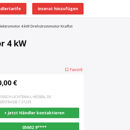
dlertarife
Inserat hinzufügen
Alle Händlerprofile
ektromotor 4 kW Drehstrommotor Kraftst
r 4 kW
Favorit
,00 €
SSISCH LICHTENAU, HESSEN, DE
ERSTRASSE 7 37235
Jetzt Händler kontaktieren
05602 9****