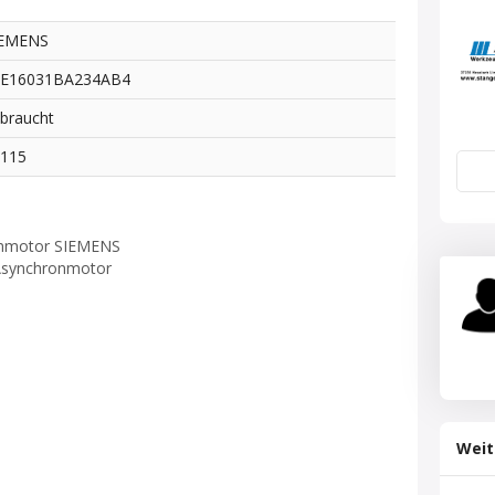
IEMENS
LE16031BA234AB4
braucht
1115
ommotor SIEMENS
 Asynchronmotor
Weit