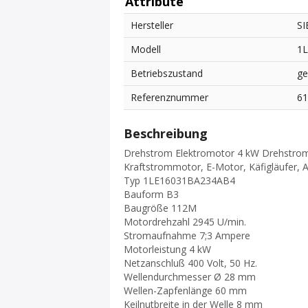
Attribute
Hersteller
S
Modell
1
Betriebszustand
ge
Referenznummer
6
Beschreibung
Drehstrom Elektromotor 4 kW Drehstr
Kraftstrommotor, E-Motor, Käfigläufer,
Typ 1LE16031BA234AB4
Bauform B3
Baugröße 112M
Motordrehzahl 2945 U/min.
Stromaufnahme 7;3 Ampere
Motorleistung 4 kW
Netzanschluß 400 Volt, 50 Hz.
Wellendurchmesser Ø 28 mm
Wellen-Zapfenlänge 60 mm
Keilnutbreite in der Welle 8 mm