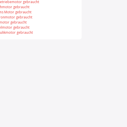
etriebemotor gebraucht
chmotor gebraucht
ns Motor gebraucht
ronmotor gebraucht
motor gebraucht
elmotor gebraucht
ulikmotor gebraucht