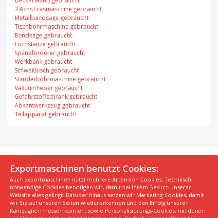
Deckel Maho gebraucht
3 Achs Fräsmaschine gebraucht
Metallbandsäge gebraucht
Tischbohrmaschine gebraucht
Bandsäge gebraucht
Lochstanze gebraucht
Späneförderer gebraucht
Werkbank gebraucht
Schweißtisch gebraucht
Ständerbohrmaschine gebraucht
Vakuumheber gebraucht
Gefahrstoffschrank gebraucht
Abkantwerkzeug gebraucht
Teilapparat gebraucht
© 2026 Exportmaschinen.de
Exportmaschinen benutzt Cookies:
Auch Exportmaschinen nutzt mehrere Arten von Cookies: Technisch
Über uns
AGB
Datenschutzerklärung
FAQ
notwendige Cookies benötigen wir, damit bei Ihrem Besuch unserer
Impressum
Hersteller
Unsere Top Maschinen #1
Website alles gelingt. Darüber hinaus setzen wir Marketing-Cookies, damit
wir Sie auf unseren Seiten wiedererkennen und den Erfolg unserer
Unsere Top Maschinen #2
Unsere Top Maschinen #3
Kampagnen messen können, sowie Personalisierungs-Cookies, mit denen