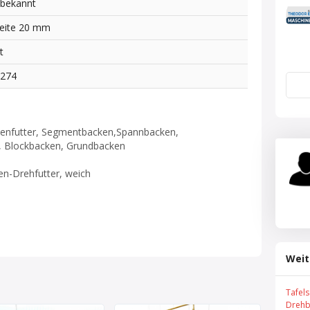
bekannt
eite 20 mm
t
3274
kenfutter, Segmentbacken,Spannbacken,
, Blockbacken, Grundbacken
en-Drehfutter, weich
Weit
Tafel
Drehb