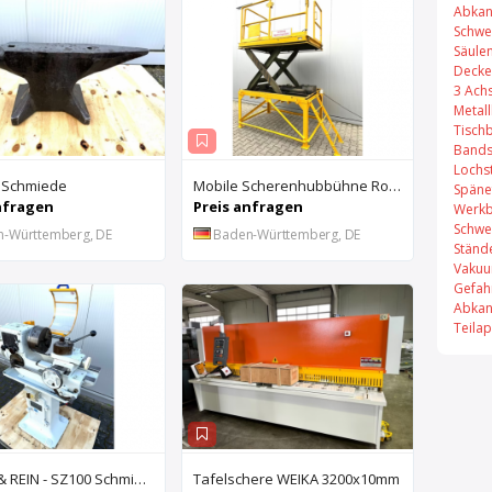
Abkan
Schwe
Säule
Decke
3 Ach
Metal
Tisch
Bands
Lochs
 Schmiede
Mobile Scherenhubbühne Rothe Benkmann
Späne
nfragen
Preis anfragen
Werkb
Schwe
n-Württemberg, DE
Baden-Württemberg, DE
Ständ
Vakuu
Gefah
Abkan
Teila
DROOP & REIN - SZ100 Schmiernutenziehmaschine
Tafelschere WEIKA 3200x10mm