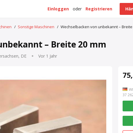
Einloggen
oder
Registrieren
Hän
schinen
/
Sonstige Maschinen
/
Wechselbacken von unbekannt – Breite
unbekannt – Breite 20 mm
ersachsen, DE
Vor 1 Jahr
75,
WI
7 262