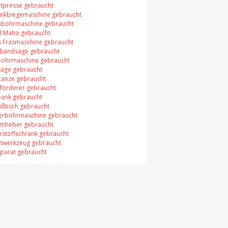
tpresse gebraucht
nkbiegemaschine gebraucht
nbohrmaschine gebraucht
l Maho gebraucht
s Fräsmaschine gebraucht
lbandsäge gebraucht
bohrmaschine gebraucht
äge gebraucht
tanze gebraucht
förderer gebraucht
ank gebraucht
ißtisch gebraucht
erbohrmaschine gebraucht
mheber gebraucht
rstoffschrank gebraucht
twerkzeug gebraucht
pparat gebraucht