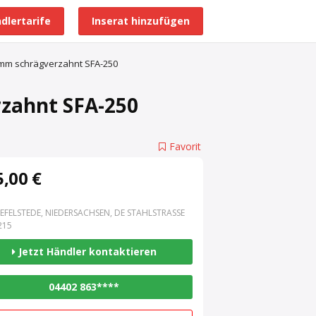
dlertarife
Inserat hinzufügen
Alle Händlerprofile
 mm schrägverzahnt SFA-250
rzahnt SFA-250
Favorit
,00 €
EFELSTEDE, NIEDERSACHSEN, DE STAHLSTRASSE 3
15
Jetzt Händler kontaktieren
04402 863****