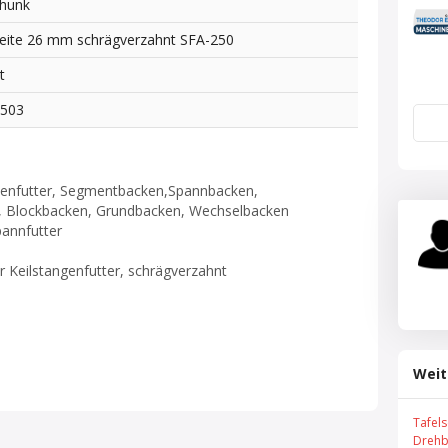
hunk
eite 26 mm schrägverzahnt SFA-250
t
2503
kenfutter, Segmentbacken,Spannbacken,
, Blockbacken, Grundbacken, Wechselbacken
pannfutter
 Keilstangenfutter, schrägverzahnt
Weit
Tafel
Drehb