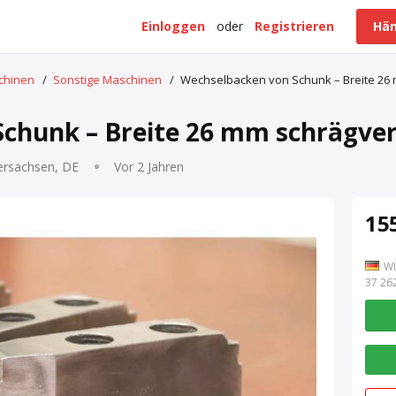
Einloggen
oder
Registrieren
Hän
schinen
/
Sonstige Maschinen
/
Wechselbacken von Schunk – Breite 26
chunk – Breite 26 mm schrägve
ersachsen, DE
Vor 2 Jahren
155
WI
7 262