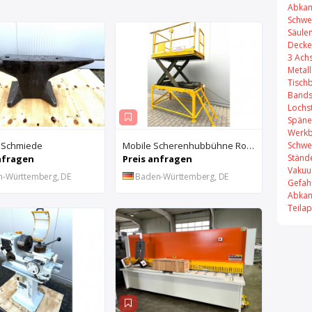
Abkan
Schwe
Säule
Decke
3 Ach
Metal
Tisch
Bands
Lochs
Späne
Werkb
Schwe
 Schmiede
Mobile Scherenhubbühne Rothe Benkmann
Ständ
nfragen
Preis anfragen
Vakuu
n-Württemberg, DE
Baden-Württemberg, DE
Gefah
Abkan
Teila