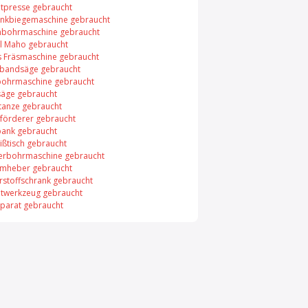
tpresse gebraucht
nkbiegemaschine gebraucht
nbohrmaschine gebraucht
l Maho gebraucht
s Fräsmaschine gebraucht
lbandsäge gebraucht
bohrmaschine gebraucht
äge gebraucht
tanze gebraucht
förderer gebraucht
ank gebraucht
ißtisch gebraucht
erbohrmaschine gebraucht
mheber gebraucht
rstoffschrank gebraucht
twerkzeug gebraucht
pparat gebraucht