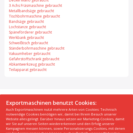
Deckel Maho gebraucht
3 Achs Fräsmaschine gebraucht
Metallbandsäge gebraucht
Tischbohrmaschine gebraucht
Bandsäge gebraucht
Lochstanze gebraucht
Späneförderer gebraucht
Werkbank gebraucht
Schweißtisch gebraucht
Ständerbohrmaschine gebraucht
Vakuumheber gebraucht
Gefahrstoffschrank gebraucht
Abkantwerkzeug gebraucht
Teilapparat gebraucht
© 2026 Exportmaschinen.de
Exportmaschinen benutzt Cookies:
Auch Exportmaschinen nutzt mehrere Arten von Cookies: Technisch
Über uns
AGB
Datenschutzerklärung
FAQ
notwendige Cookies benötigen wir, damit bei Ihrem Besuch unserer
Impressum
Hersteller
Unsere Top Maschinen #1
Website alles gelingt. Darüber hinaus setzen wir Marketing-Cookies, damit
wir Sie auf unseren Seiten wiedererkennen und den Erfolg unserer
Unsere Top Maschinen #2
Unsere Top Maschinen #3
Kampagnen messen können, sowie Personalisierungs-Cookies, mit denen