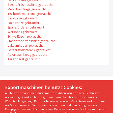
Deckel Maho gebraucht
3 Achs Fräsmaschine gebraucht
Metallbandsäge gebraucht
Tischbohrmaschine gebraucht
Bandsäge gebraucht
Lochstanze gebraucht
Späneförderer gebraucht
Werkbank gebraucht
Schweißtisch gebraucht
Ständerbohrmaschine gebraucht
Vakuumheber gebraucht
Gefahrstoffschrank gebraucht
Abkantwerkzeug gebraucht
Teilapparat gebraucht
© 2026 Exportmaschinen.de
Exportmaschinen benutzt Cookies:
Auch Exportmaschinen nutzt mehrere Arten von Cookies: Technisch
Über uns
AGB
Datenschutzerklärung
FAQ
notwendige Cookies benötigen wir, damit bei Ihrem Besuch unserer
Impressum
Hersteller
Unsere Top Maschinen #1
Website alles gelingt. Darüber hinaus setzen wir Marketing-Cookies, damit
wir Sie auf unseren Seiten wiedererkennen und den Erfolg unserer
Unsere Top Maschinen #2
Unsere Top Maschinen #3
Kampagnen messen können, sowie Personalisierungs-Cookies, mit denen