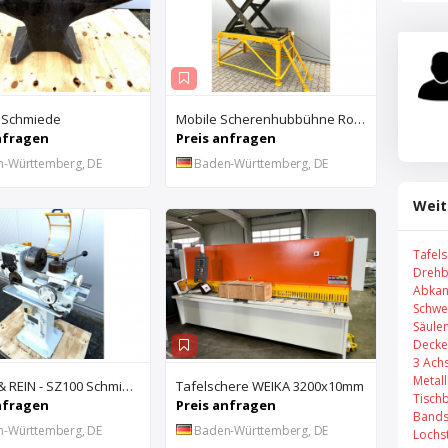
 Schmiede
Mobile Scherenhubbühne Rothe Benkmann
nfragen
Preis anfragen
n-Württemberg, DE
Baden-Württemberg, DE
Weit
Tafel
Drehb
Abkan
Schwe
Säule
Decke
3 Ach
Metal
DROOP & REIN - SZ100 Schmiernutenziehmaschine
Tafelschere WEIKA 3200x10mm
Tisch
nfragen
Preis anfragen
Bands
n-Württemberg, DE
Baden-Württemberg, DE
Lochs