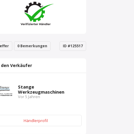
effer
0 Bemerkungen
ID #125517
 den Verkäufer
Stange
Werkzeugmaschinen
Vor 5 Jahren
Händlerprofil