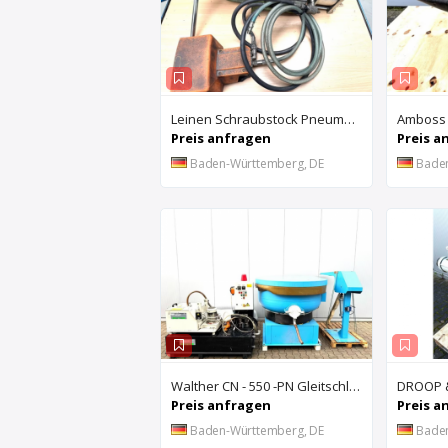
Leinen Schraubstock Pneumatisch
Amboss
Preis anfragen
Preis a
Baden-Württemberg, DE
Bade
Walther CN - 550 -PN Gleitschleifanlage u. Rösler Z300 Turbo Floc Zentrifuge
Preis anfragen
Preis a
Baden-Württemberg, DE
Bade