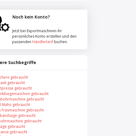
Noch kein Konto?
Jetzt bei Exportmaschinen ihr
persönliches Konto erstellen und den
passenden
Händlertarif
buchen.
ere Suchbegriffe
schere gebraucht
ank gebraucht
tpresse gebraucht
nkbiegemaschine gebraucht
nbohrmaschine gebraucht
l Maho gebraucht
s Fräsmaschine gebraucht
lbandsäge gebraucht
bohrmaschine gebraucht
äge gebraucht
tanze gebraucht