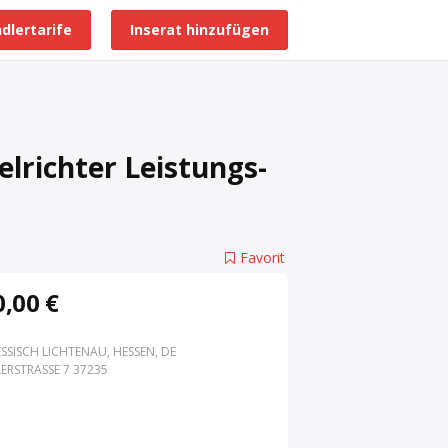
dlertarife
Inserat hinzufügen
Alle Händlerprofile
richter Leistungs-
Favorit
,00 €
SSISCH LICHTENAU, HESSEN, DE
ERSTRASSE 7 37235