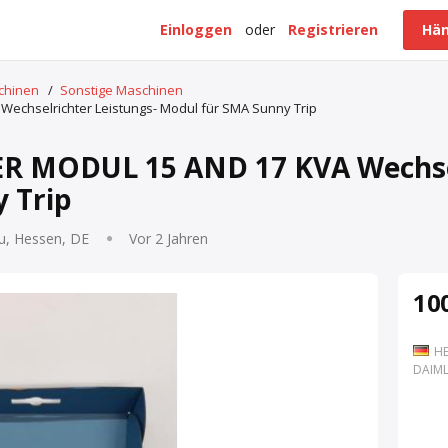
Einloggen
oder
Registrieren
Hän
schinen
/
Sonstige Maschinen
echselrichter Leistungs- Modul für SMA Sunny Trip
R MODUL 15 AND 17 KVA Wechsel
 Trip
u, Hessen, DE
Vor 2 Jahren
100
HE
DAIML