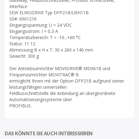
Gateway, Feldbusschnittstelle, Profibus Schnittstelle,
Interface
SEW EURODRIVE Typ DFP21B/U0H11B
S0#: 0001216
Eingangsspannung: U = 24 VDC
Eingangsstrom: I = 0,3 A
Temperaturbereich: T = -10...+60 °C
Status: 11 12
Abmessung B x H x T: 30 x 260 x 140 mm
Gewicht: 300 g
Der Antriebsumrichter MOVIDRIVE® MDX61B und
Frequenzumrichter MOVITRAC® B
ermöglicht Ihnen mit der Option DFP21B aufgrund seiner
leistungsfähigen universellen
Feldbusschnittstelle die Anbindung an übergeordnete
Automatisierungssysteme über
PROFIBUS.
DAS KÖNNTE SIE AUCH INTERESSIEREN