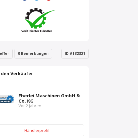
effer
0 Bemerkungen
ID #132321
 den Verkäufer
Eberlei Maschinen GmbH &
Co. KG
Vor 2 Jahren
Händlerprofil