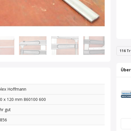
116 Tr
Über
lex Hoffmann
0 x 120 mm 860100 600
hr gut
2856