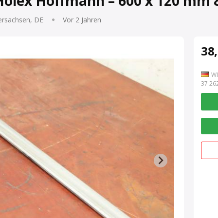
olex Hoffmann – 600 x 120 mm 
ersachsen, DE
Vor 2 Jahren
38,
WI
7 262