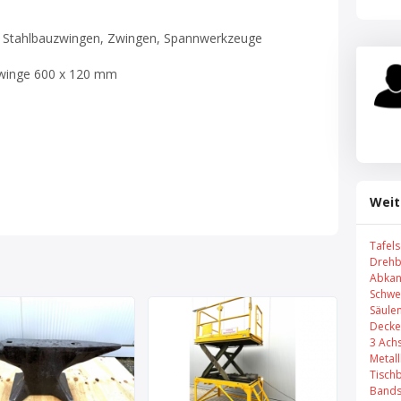
 Stahlbauzwingen, Zwingen, Spannwerkzeuge
zwinge 600 x 120 mm
Weit
Tafel
Drehb
Abkan
Schwe
Säule
Decke
3 Ach
Metal
Tisch
Bands