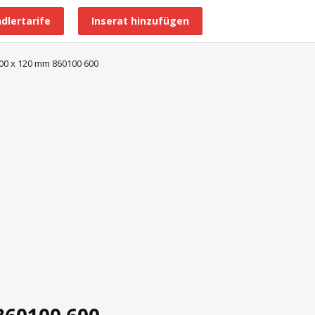
dlertarife
Inserat hinzufügen
Alle Händlerprofile
00 x 120 mm 860100 600