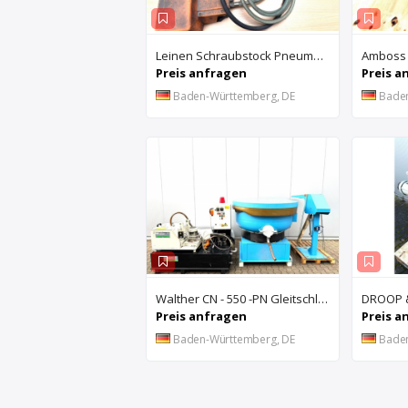
Leinen Schraubstock Pneumatisch
Amboss
Preis anfragen
Preis a
Baden-Württemberg, DE
Bade
Walther CN - 550 -PN Gleitschleifanlage u. Rösler Z300 Turbo Floc Zentrifuge
Preis anfragen
Preis a
Baden-Württemberg, DE
Bade