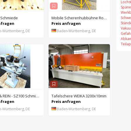
Lochs
Späne
Werkb
Schwe
 Schmiede
Mobile Scherenhubbühne Rothe Benkmann
Ständ
nfragen
Preis anfragen
Vakuu
n-Württemberg, DE
Baden-Württemberg, DE
Gefah
Abkan
Teila
DROOP & REIN - SZ100 Schmiernutenziehmaschine
Tafelschere WEIKA 3200x10mm
nfragen
Preis anfragen
n-Württemberg, DE
Baden-Württemberg, DE