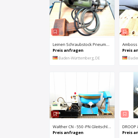
Leinen Schraubstock Pneumatisch
Amboss
Preis anfragen
Preis a
Baden-Württemberg, DE
Bade
Walther CN - 550 -PN Gleitschleifanlage u. Rösler Z300 Turbo Floc Zentrifuge
Preis anfragen
Preis a