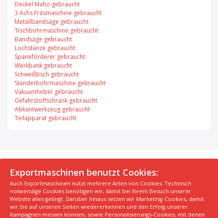
Deckel Maho gebraucht
3 Achs Fräsmaschine gebraucht
Metallbandsäge gebraucht
Tischbohrmaschine gebraucht
Bandsäge gebraucht
Lochstanze gebraucht
Späneförderer gebraucht
Werkbank gebraucht
Schweißtisch gebraucht
Ständerbohrmaschine gebraucht
Vakuumheber gebraucht
Gefahrstoffschrank gebraucht
Abkantwerkzeug gebraucht
Teilapparat gebraucht
© 2026 Exportmaschinen.de
Exportmaschinen benutzt Cookies:
Auch Exportmaschinen nutzt mehrere Arten von Cookies: Technisch
Über uns
AGB
Datenschutzerklärung
FAQ
notwendige Cookies benötigen wir, damit bei Ihrem Besuch unserer
Impressum
Hersteller
Unsere Top Maschinen #1
Website alles gelingt. Darüber hinaus setzen wir Marketing-Cookies, damit
wir Sie auf unseren Seiten wiedererkennen und den Erfolg unserer
Unsere Top Maschinen #2
Unsere Top Maschinen #3
Kampagnen messen können, sowie Personalisierungs-Cookies, mit denen