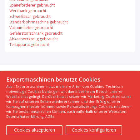
Späneförderer gebraucht
Werkbank gebraucht
Schweißtisch gebraucht
Ständerbohrmaschine gebraucht
Vakuumheber gebraucht
Gefahrstoffschrank gebraucht
Abkantwerkzeug gebraucht
Teilapparat gebraucht
© 2026 Exportmaschinen.de
Exportmaschinen benutzt Cookies:
Auch Exportmaschinen nutzt mehrere Arten von Cookies: Technisch
Über uns
AGB
Datenschutzerklärung
FAQ
notwendige Cookies benötigen wir, damit bei Ihrem Besuch unserer
Impressum
Hersteller
Unsere Top Maschinen #1
Website alles gelingt. Darüber hinaus setzen wir Marketing-Cookies, damit
wir Sie auf unseren Seiten wiedererkennen und den Erfolg unserer
Unsere Top Maschinen #2
Unsere Top Maschinen #3
Kampagnen messen können, sowie Personalisierungs-Cookies, mit denen
Kontaktiere uns
Kindergarten in der Nähe finden
wir Sie besser ansprechen können, auch außerhalb unserer Webseiten.
Datenschutzerklärung
,
AGBs
Cookies akzeptieren
Cookies konfigurieren