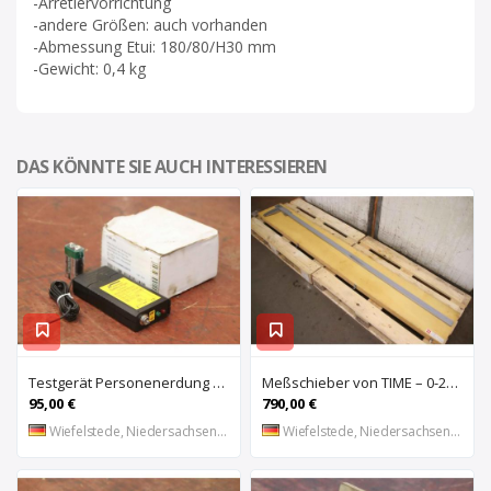
-Arretiervorrichtung
-andere Größen: auch vorhanden
-Abmessung Etui: 180/80/H30 mm
-Gewicht: 0,4 kg
DAS KÖNNTE SIE AUCH INTERESSIEREN
Testgerät Personenerdung von Warmbier – Safety Pips 7100.181
Meßschieber von TIME – 0-2000 mm / 0-80 inch
95,00 €
790,00 €
Wiefelstede, Niedersachsen, DE
Wiefelstede, Niedersachsen, DE