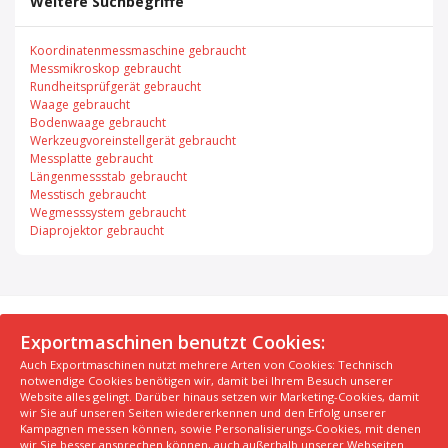
Weitere Suchbegriffe
Koordinatenmessmaschine gebraucht
Messmikroskop gebraucht
Rundheitsprüfgerät gebraucht
Waage gebraucht
Bodenwaage gebraucht
Werkzeugvoreinstellgerät gebraucht
Messplatte gebraucht
Längenmessstab gebraucht
Messtisch gebraucht
Wegmesssystem gebraucht
Diaprojektor gebraucht
© 2026 Exportmaschinen.de
Exportmaschinen benutzt Cookies:
Auch Exportmaschinen nutzt mehrere Arten von Cookies: Technisch
Über uns
AGB
Datenschutzerklärung
FAQ
notwendige Cookies benötigen wir, damit bei Ihrem Besuch unserer
Impressum
Hersteller
Unsere Top Maschinen #1
Website alles gelingt. Darüber hinaus setzen wir Marketing-Cookies, damit
wir Sie auf unseren Seiten wiedererkennen und den Erfolg unserer
Unsere Top Maschinen #2
Unsere Top Maschinen #3
Kampagnen messen können, sowie Personalisierungs-Cookies, mit denen
Kontaktiere uns
Kindergarten in der Nähe finden
wir Sie besser ansprechen können, auch außerhalb unserer Webseiten.