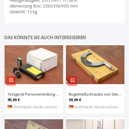
-Meßgenauigkeit: 0,05 mm / 1/128 in
-Abmessung Box: 2350/330/H55 mm
-Gewicht: 13 kg
DAS KÖNNTE SIE AUCH INTERESSIEREN
Testgerät Personenerdung von Warmbier – Safety Pips 7100.181
Bügelmeßschraube von Steinmeyer – 100-125 mm
95,00 €
50,00 €
Wiefelstede, Niedersachsen, DE
Wiefelstede, Niedersachsen, DE