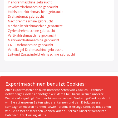
Plandrehmaschine gebraucht
Revolverdrehmaschine gebraucht
Hohlspindeldrehmaschine gebraucht
Drehautomat gebraucht
Nachdrehmaschine gebraucht
Mechanikerdrehmaschine gebraucht
Zyklendrehmaschine gebraucht
Vertikaldrehmaschine gebraucht
Mehrkantdrehmaschine gebraucht
CNC-Drehmaschine gebraucht
Ventilkegel-Drehmaschine gebraucht
Leit-und Zugspindeldrehmaschine gebraucht
© 2026 Exportmaschinen.de
Exportmaschinen benutzt Cookies:
Auch Exportmaschinen nutzt mehrere Arten von Cookies: Technisch
Über uns
AGB
Datenschutzerklärung
FAQ
notwendige Cookies benötigen wir, damit bei Ihrem Besuch unserer
Impressum
Hersteller
Unsere Top Maschinen #1
Website alles gelingt. Darüber hinaus setzen wir Marketing-Cookies, damit
wir Sie auf unseren Seiten wiedererkennen und den Erfolg unserer
Unsere Top Maschinen #2
Unsere Top Maschinen #3
Kampagnen messen können, sowie Personalisierungs-Cookies, mit denen
Kontaktiere uns
Kindergarten in der Nähe finden
wir Sie besser ansprechen können, auch außerhalb unserer Webseiten.
Datenschutzerklärung
,
AGBs