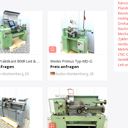
Karus
Pland
Revol
Hohls
Dreha
Nachd
Mecha
Zykle
Verti
Mehrk
CNC-D
Venti
WEILER Praktikant 800R Leit & Zugspindeldrehmaschine
Weiler Primus Typ-MD-G
Leit-
nfragen
Preis anfragen
n-Württemberg, DE
Baden-Württemberg, DE