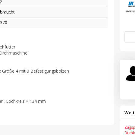
02
braucht
1370
ehfutter
r Drehmaschine
 Größe 4 mit 3 Befestigungsbolzen
en, Lochkreis = 134 mm
Weit
Zugsp
Drehb