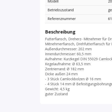
Modell
2
Betriebszustand
ge
Referenznummer
6
Beschreibung
Futterflansch, Dreherz- Mitnehmer für Dr
Mitnehmerflansch, Drehfutterflansch fü
Außendurchmesser: 202 mm
Innendurchmesser: 60,5 mm
Aufnahme: Kurzkegel DIN 55029 Camlock
Kegelaufnahme: Ø 63,5 mm
Zentrierrand: Ø 182 mm
Dicke außen 24 mm
- 3 Stück Camlockbolzen Ø 16 mm
- 4 Stück 14 mm Ø Befestigungsbohrung
Gewicht: 4,5 kg
guter Zustand