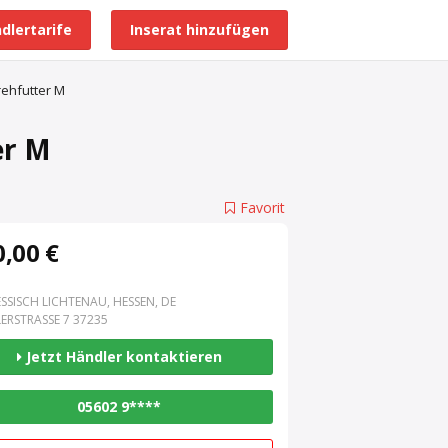
dlertarife
Inserat hinzufügen
Alle Händlerprofile
rehfutter M
er M
Favorit
,00 €
SSISCH LICHTENAU, HESSEN, DE
ERSTRASSE 7 37235
Jetzt Händler kontaktieren
05602 9****