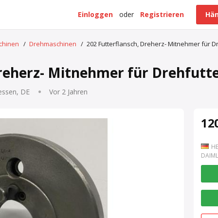
Einloggen
oder
Registrieren
Hän
schinen
/
Drehmaschinen
/
202 Futterflansch, Dreherz- Mitnehmer für D
Dreherz- Mitnehmer für Drehfutt
essen, DE
Vor 2 Jahren
120
HE
DAIML