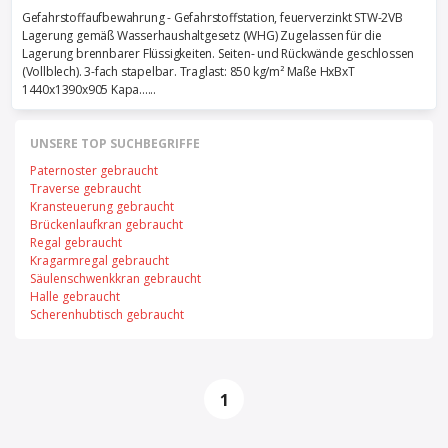
Gefahrstoffaufbewahrung - Gefahrstoffstation, feuerverzinkt STW-2VB
Lagerung gemäß Wasserhaushaltgesetz (WHG) Zugelassen für die
Lagerung brennbarer Flüssigkeiten. Seiten- und Rückwände geschlossen
(Vollblech). 3-fach stapelbar. Traglast: 850 kg/m² Maße HxBxT
1440x1390x905 Kapa......
UNSERE TOP SUCHBEGRIFFE
Paternoster gebraucht
Traverse gebraucht
Kransteuerung gebraucht
Brückenlaufkran gebraucht
Regal gebraucht
Kragarmregal gebraucht
Säulenschwenkkran gebraucht
Halle gebraucht
Scherenhubtisch gebraucht
1