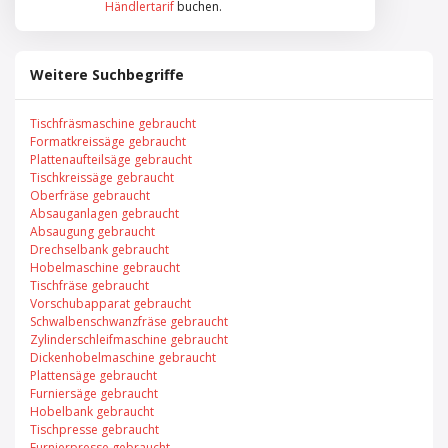
Händlertarif
buchen.
Weitere Suchbegriffe
Tischfräsmaschine gebraucht
Formatkreissäge gebraucht
Plattenaufteilsäge gebraucht
Tischkreissäge gebraucht
Oberfräse gebraucht
Absauganlagen gebraucht
Absaugung gebraucht
Drechselbank gebraucht
Hobelmaschine gebraucht
Tischfräse gebraucht
Vorschubapparat gebraucht
Schwalbenschwanzfräse gebraucht
Zylinderschleifmaschine gebraucht
Dickenhobelmaschine gebraucht
Plattensäge gebraucht
Furniersäge gebraucht
Hobelbank gebraucht
Tischpresse gebraucht
Furnierpresse gebraucht