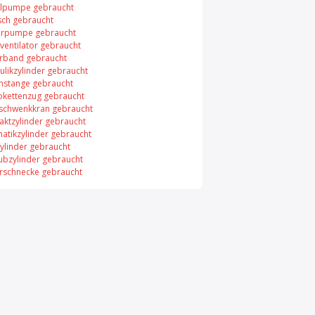
elpumpe gebraucht
sch gebraucht
rpumpe gebraucht
ventilator gebraucht
rband gebraucht
ulikzylinder gebraucht
nstange gebraucht
rokettenzug gebraucht
chwenkkran gebraucht
ktzylinder gebraucht
atikzylinder gebraucht
ylinder gebraucht
ubzylinder gebraucht
rschnecke gebraucht