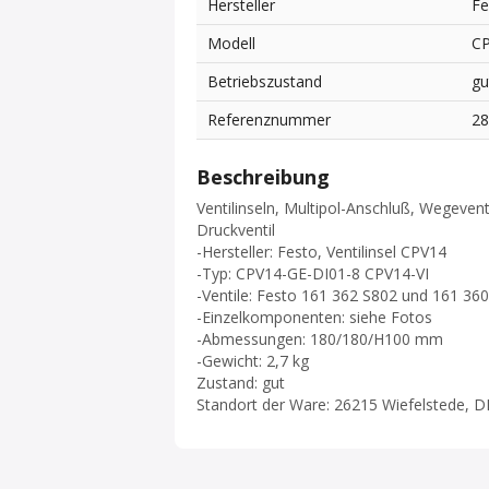
Hersteller
Fe
Modell
CP
Betriebszustand
gu
Referenznummer
2
Beschreibung
Ventilinseln, Multipol-Anschluß, Wegeventi
Druckventil
-Hersteller: Festo, Ventilinsel CPV14
-Typ: CPV14-GE-DI01-8 CPV14-VI
-Ventile: Festo 161 362 S802 und 161 36
-Einzelkomponenten: siehe Fotos
-Abmessungen: 180/180/H100 mm
-Gewicht: 2,7 kg
Zustand: gut
Standort der Ware: 26215 Wiefelstede, D