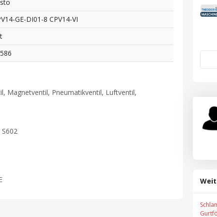
sto
V14-GE-DI01-8 CPV14-VI
t
8586
l, Magnetventil, Pneumatikventil, Luftventil,
0 S602
E
Weit
Schla
Gurtf