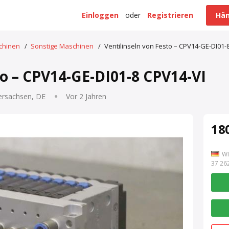
Einloggen
oder
Registrieren
Hän
schinen
/
Sonstige Maschinen
/
Ventilinseln von Festo – CPV14-GE-DI01-
to – CPV14-GE-DI01-8 CPV14-VI
ersachsen, DE
Vor 2 Jahren
180
WI
7 262