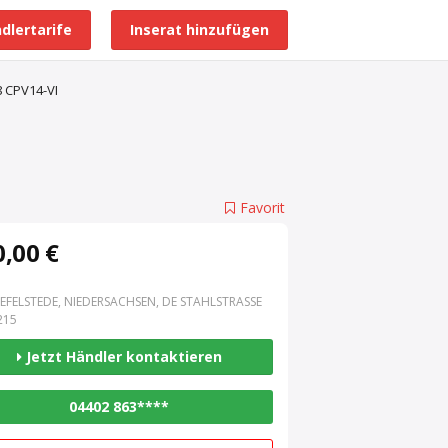
dlertarife
Inserat hinzufügen
Alle Händlerprofile
8 CPV14-VI
Favorit
,00 €
EFELSTEDE, NIEDERSACHSEN, DE STAHLSTRASSE 3
15
Jetzt Händler kontaktieren
04402 863****