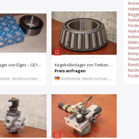
Kreis
Hubti
Bagge
Radial
Förde
Hydra
Kolbe
Elekt
Wands
Kompa
Pneum
Rundz
Gelenklager von Elges – GE140UK-2RS
Kegelrollenlager von Timken – HH421246 C
Kurzh
Preis anfragen
Förde
stede, Niedersachsen, DE
Wiefelstede, Niedersachsen, DE