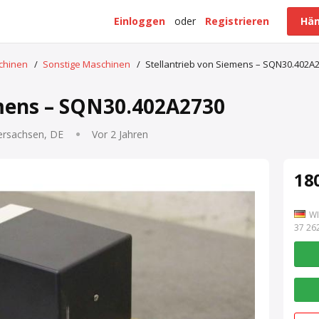
Einloggen
oder
Registrieren
Hän
schinen
/
Sonstige Maschinen
/
Stellantrieb von Siemens – SQN30.402A
emens – SQN30.402A2730
ersachsen, DE
Vor 2 Jahren
180
WI
7 262