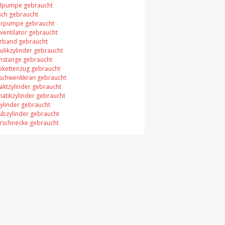
elpumpe gebraucht
sch gebraucht
rpumpe gebraucht
ventilator gebraucht
rband gebraucht
ulikzylinder gebraucht
nstange gebraucht
rokettenzug gebraucht
chwenkkran gebraucht
ktzylinder gebraucht
atikzylinder gebraucht
ylinder gebraucht
ubzylinder gebraucht
rschnecke gebraucht