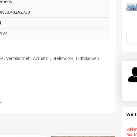
emens
QN30.402A2730
t
6524
le, Ventilantrieb, Actuator, Stellmotor, Luftklappen
E
Weit
Schla
Gurtf