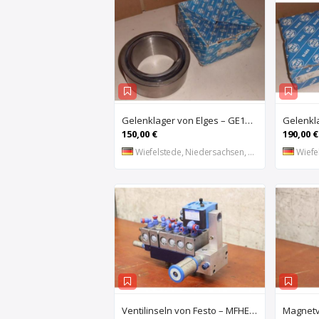
Gelenklager von Elges – GE120UK-2RS
150,00 €
190,00 €
Wiefelstede, Niedersachsen, DE
Wiefel
Ventilinseln von Festo – MFHE-3-1/4 MFH-5-1/4