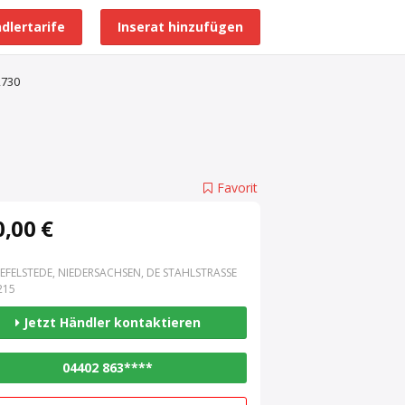
dlertarife
Inserat hinzufügen
Alle Händlerprofile
2730
Favorit
,00 €
EFELSTEDE, NIEDERSACHSEN, DE STAHLSTRASSE 3
15
Jetzt Händler kontaktieren
04402 863****