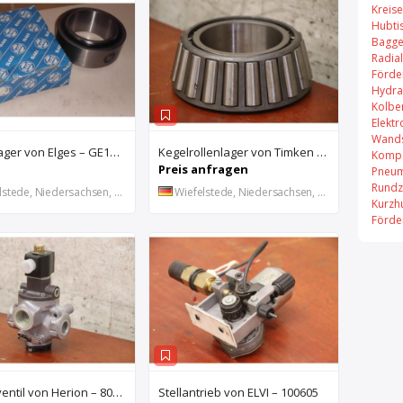
Kreis
Hubti
Bagge
Radial
Förde
Hydra
Kolbe
Elekt
Wands
Gelenklager von Elges – GE140UK-2RS
Kegelrollenlager von Timken – HH421246 C
Kompa
Preis anfragen
Pneum
Rundz
stede, Niedersachsen, DE
Wiefelstede, Niedersachsen, DE
Kurzh
Förde
Magnetventil von Herion – 8026673
Stellantrieb von ELVI – 100605