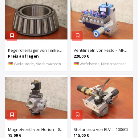
Kegelrollenlager von Timken – HH421246 C
Ventilinseln von Festo – MFHE-3-1/4 MFH-5-1/4
Preis anfragen
220,00 €
Wiefelstede, Niedersachsen, DE
Wiefelstede, Niedersachsen, DE
Magnetventil von Herion – 8026673
Stellantrieb von ELVI – 100605
75,00 €
115,00 €