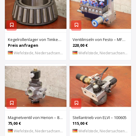
Kegelrollenlager von Timken – HH421246 C
Ventilinseln von Festo – MFHE-3-1/4 MFH-5-1/4
Preis anfragen
220,00 €
Wiefelstede, Niedersachsen, DE
Wiefelstede, Niedersachsen, DE
Magnetventil von Herion – 8026673
Stellantrieb von ELVI – 100605
75,00 €
115,00 €
Wiefelstede, Niedersachsen, DE
Wiefelstede, Niedersachsen, DE