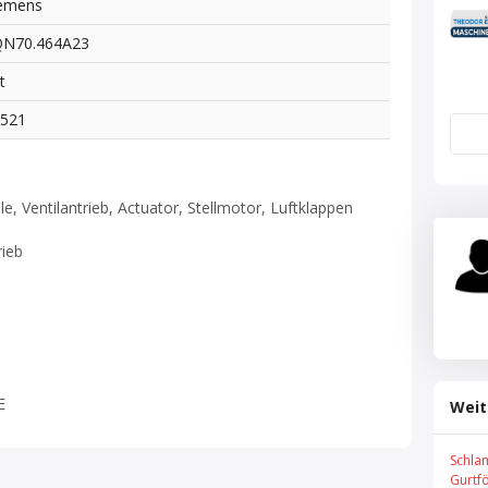
emens
QN70.464A23
t
6521
le, Ventilantrieb, Actuator, Stellmotor, Luftklappen
rieb
E
Weit
Schla
Gurtf