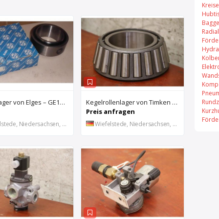
Kreis
Hubti
Bagge
Radial
Förde
Hydra
Kolbe
Elekt
Wands
Kompa
Pneum
Rundz
Gelenklager von Elges – GE140UK-2RS
Kegelrollenlager von Timken – HH421246 C
Kurzh
Preis anfragen
Förde
stede, Niedersachsen, DE
Wiefelstede, Niedersachsen, DE