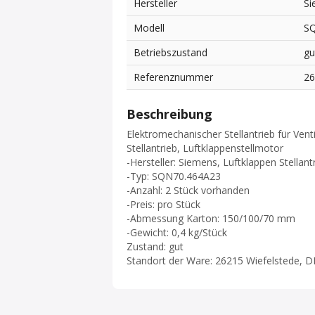
Hersteller
Si
Modell
S
Betriebszustand
gu
Referenznummer
2
Beschreibung
Elektromechanischer Stellantrieb für Venti
Stellantrieb, Luftklappenstellmotor
-Hersteller: Siemens, Luftklappen Stellant
-Typ: SQN70.464A23
-Anzahl: 2 Stück vorhanden
-Preis: pro Stück
-Abmessung Karton: 150/100/70 mm
-Gewicht: 0,4 kg/Stück
Zustand: gut
Standort der Ware: 26215 Wiefelstede, D