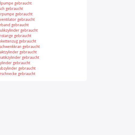
elpumpe gebraucht
sch gebraucht
rpumpe gebraucht
ventilator gebraucht
rband gebraucht
ulikzylinder gebraucht
nstange gebraucht
rokettenzug gebraucht
chwenkkran gebraucht
ktzylinder gebraucht
atikzylinder gebraucht
ylinder gebraucht
ubzylinder gebraucht
rschnecke gebraucht