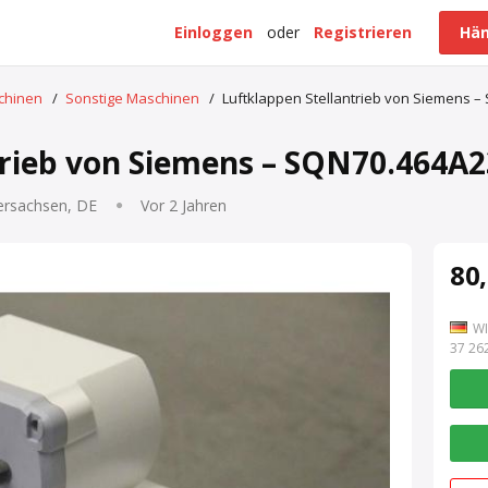
Einloggen
oder
Registrieren
Hän
schinen
/
Sonstige Maschinen
/
Luftklappen Stellantrieb von Siemens 
trieb von Siemens – SQN70.464A2
ersachsen, DE
Vor 2 Jahren
80,
WI
7 262