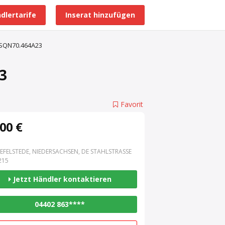
dlertarife
Inserat hinzufügen
Alle Händlerprofile
– SQN70.464A23
3
Favorit
00 €
EFELSTEDE, NIEDERSACHSEN, DE STAHLSTRASSE 3
15
Jetzt Händler kontaktieren
04402 863****