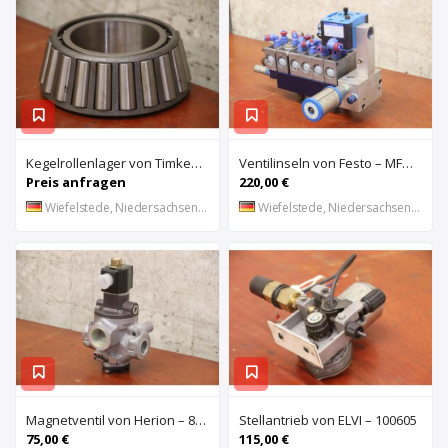
Kegelrollenlager von Timken – HH421246 C
Ventilinseln von Festo – MFHE-3-1/4 MFH-5-1/4
Preis anfragen
220,00 €
Wiefelstede, Niedersachsen, DE
Wiefelstede, Niedersachsen, DE
Magnetventil von Herion – 8026673
Stellantrieb von ELVI – 100605
75,00 €
115,00 €