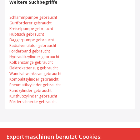
Weitere Suchbegriffe
Schlammpumpe gebraucht
Gurtförderer gebraucht
Kreiselpumpe gebraucht
Hubtisch gebraucht
Baggerpumpe gebraucht
Radialventilator gebraucht
Förderband gebraucht
Hydraulikzylinder gebraucht
Kolbenstange gebraucht
Elektrokettenzug gebraucht
Wandschwenkkran gebraucht
Kompaktzylinder gebraucht
Pneumatikzylinder gebraucht
Rundzylinder gebraucht
Kurzhubzylinder gebraucht
Förderschnecke gebraucht
© 2026 Exportmaschinen.de
Exportmaschinen benutzt Cookies: