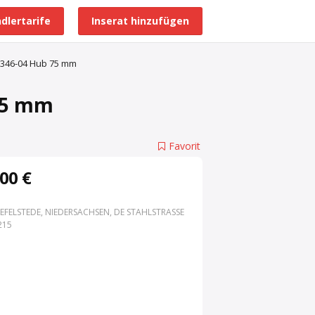
dlertarife
Inserat hinzufügen
Alle Händlerprofile
8346-04 Hub 75 mm
 75 mm
Favorit
00 €
EFELSTEDE, NIEDERSACHSEN, DE STAHLSTRASSE 3
15