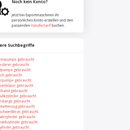
Noch kein Konto?
Jetzt bei Exportmaschinen ihr
persönliches Konto erstellen und den
passenden
Händlertarif
buchen.
ere Suchbegriffe
mmpumpe gebraucht
örderer gebraucht
elpumpe gebraucht
sch gebraucht
rpumpe gebraucht
ventilator gebraucht
rband gebraucht
ulikzylinder gebraucht
nstange gebraucht
rokettenzug gebraucht
chwenkkran gebraucht
ktzylinder gebraucht
atikzylinder gebraucht
ylinder gebraucht