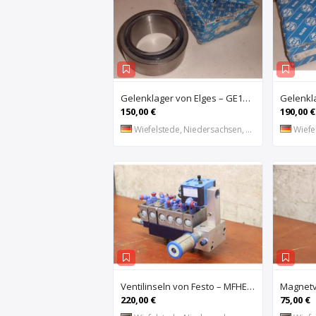
Gelenklager von Elges – GE120UK-2RS
150,00 €
190,00 €
Wiefelstede, Niedersachsen, DE
Wiefel
Ventilinseln von Festo – MFHE-3-1/4 MFH-5-1/4
220,00 €
75,00 €