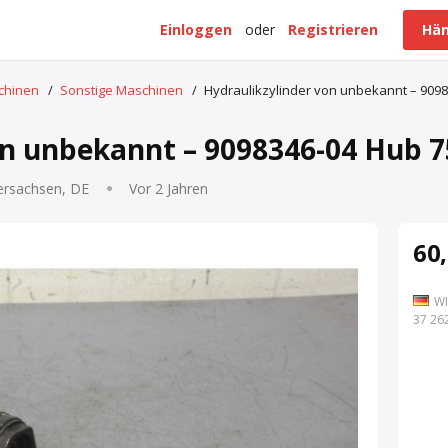
Einloggen
oder
Registrieren
Hän
schinen
/
Sonstige Maschinen
/
Hydraulikzylinder von unbekannt – 909
on unbekannt – 9098346-04 Hub
ersachsen, DE
Vor 2 Jahren
60,
WI
7 262