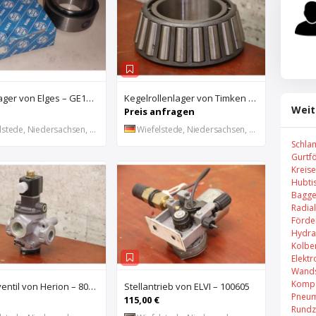
Gelenklager von Elges – GE140UK-2RS
Kegelrollenlager von Timken – HH421246 C
Weit
Preis anfragen
stede, Niedersachsen, DE
Wiefelstede, Niedersachsen, DE
Schla
Gurtf
Kreis
Hubti
Bagge
Radial
Förde
Hydra
Kolbe
Elekt
Wands
Kompa
Magnetventil von Herion – 8026673
Stellantrieb von ELVI – 100605
Pneum
115,00 €
Rundz