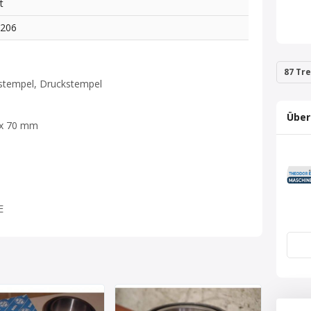
t
7206
87 Tre
ikstempel, Druckstempel
Über
 x 70 mm
E