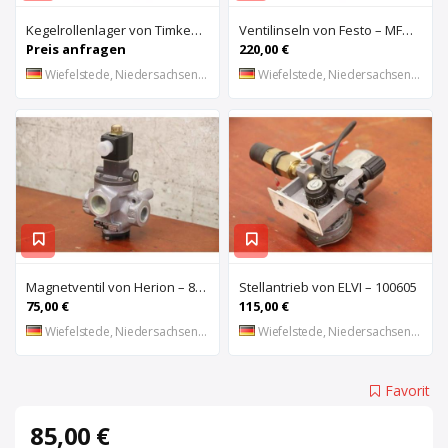
Kegelrollenlager von Timken – HH421246 C
Ventilinseln von Festo – MFHE-3-1/4 MFH-5-1/4
Preis anfragen
220,00 €
Wiefelstede, Niedersachsen, DE
Wiefelstede, Niedersachsen, DE
Magnetventil von Herion – 8026673
Stellantrieb von ELVI – 100605
75,00 €
115,00 €
Wiefelstede, Niedersachsen, DE
Wiefelstede, Niedersachsen, DE
Favorit
85,00 €