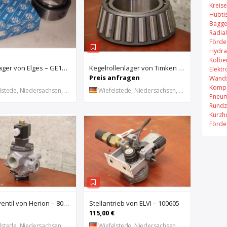
Kreis
Hubti
Bagge
Radial
Förde
Hydra
Kolbe
Gelenklager von Elges – GE140UK-2RS
Kegelrollenlager von Timken – HH421246 C
Elekt
Preis anfragen
Wands
Kompa
stede, Niedersachsen, DE
Wiefelstede, Niedersachsen, DE
Pneum
Rundz
Kurzh
Förde
Magnetventil von Herion – 8026673
Stellantrieb von ELVI – 100605
115,00 €
stede, Niedersachsen, DE
Wiefelstede, Niedersachsen, DE