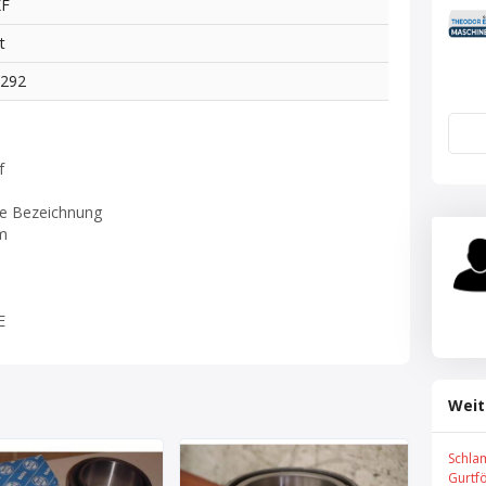
KF
t
9292
f
ne Bezeichnung
m
E
Weit
Schla
Gurtf