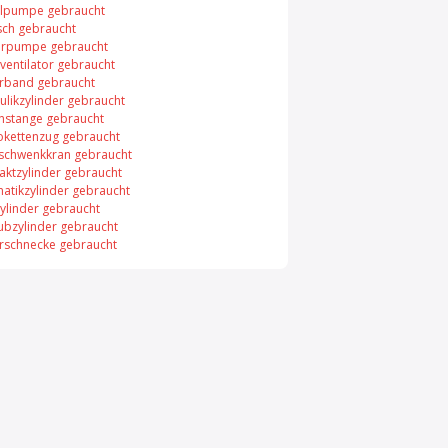
elpumpe gebraucht
sch gebraucht
rpumpe gebraucht
ventilator gebraucht
rband gebraucht
ulikzylinder gebraucht
nstange gebraucht
rokettenzug gebraucht
chwenkkran gebraucht
ktzylinder gebraucht
atikzylinder gebraucht
ylinder gebraucht
ubzylinder gebraucht
rschnecke gebraucht