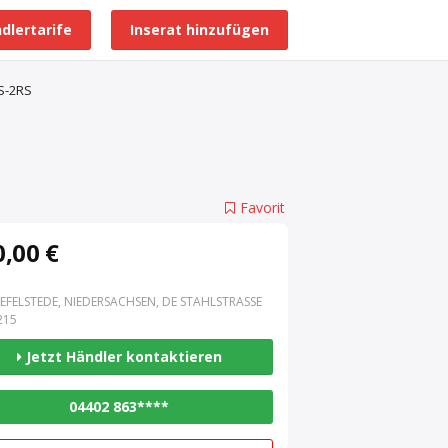
dlertarife
Inserat hinzufügen
Alle Händlerprofile
S-2RS
Favorit
,00 €
EFELSTEDE, NIEDERSACHSEN, DE STAHLSTRASSE 3
15
Jetzt Händler kontaktieren
04402 863****