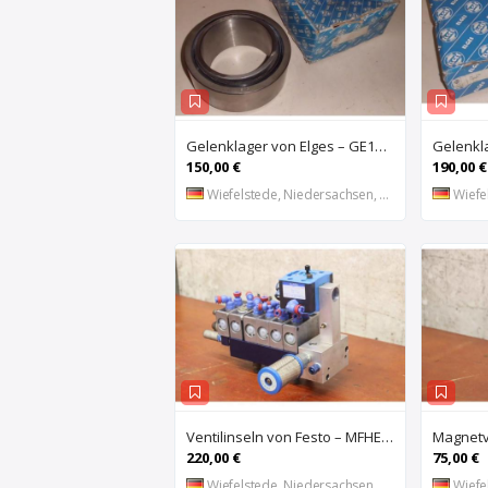
Gelenklager von Elges – GE120UK-2RS
150,00 €
190,00 €
Wiefelstede, Niedersachsen, DE
Wiefel
Ventilinseln von Festo – MFHE-3-1/4 MFH-5-1/4
220,00 €
75,00 €
Wiefelstede, Niedersachsen, DE
Wiefel