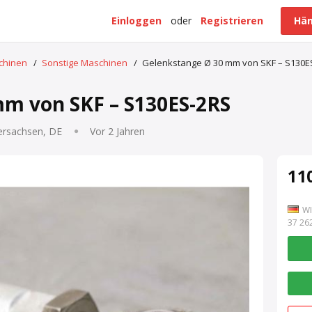
Einloggen
oder
Registrieren
Hän
schinen
/
Sonstige Maschinen
/
Gelenkstange Ø 30 mm von SKF – S130E
m von SKF – S130ES-2RS
ersachsen, DE
Vor 2 Jahren
110
WI
7 262