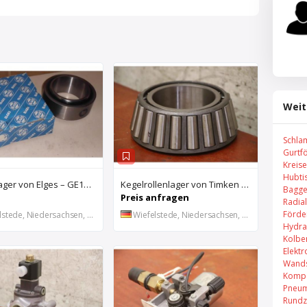
Weit
Schla
Gurtf
Kreis
Hubti
Gelenklager von Elges – GE140UK-2RS
Kegelrollenlager von Timken – HH421246 C
Bagge
Preis anfragen
Radial
Förde
stede, Niedersachsen, DE
Wiefelstede, Niedersachsen, DE
Hydra
Kolbe
Elekt
Wands
Kompa
Pneum
Rundz