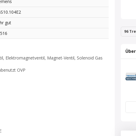
emens
S10.104E2
hr gut
96 Tre
6516
Über
il, Elektromagnetventil, Magnet-Ventil, Solenoid Gas
unbenutzt OVP
E