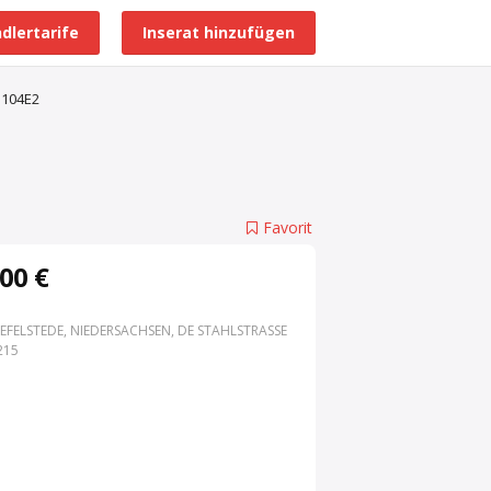
dlertarife
Inserat hinzufügen
Alle Händlerprofile
.104E2
Favorit
00 €
EFELSTEDE, NIEDERSACHSEN, DE STAHLSTRASSE 3
15