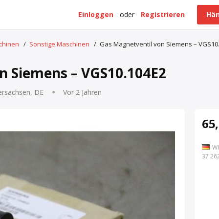
Einloggen
oder
Registrieren
Hän
schinen
/
Sonstige Maschinen
/
Gas Magnetventil von Siemens – VGS10
n Siemens – VGS10.104E2
ersachsen, DE
Vor 2 Jahren
65,
WI
7 262