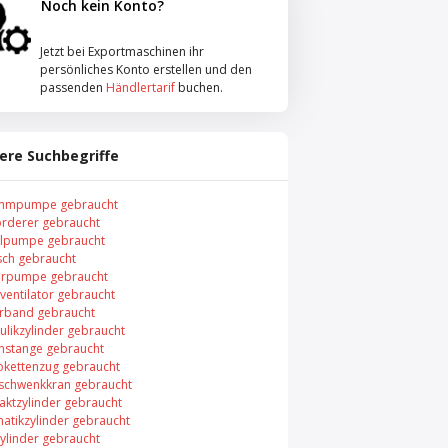
Noch kein Konto?
Jetzt bei Exportmaschinen ihr
persönliches Konto erstellen und den
passenden
Händlertarif
buchen.
ere Suchbegriffe
mmpumpe gebraucht
örderer gebraucht
elpumpe gebraucht
sch gebraucht
rpumpe gebraucht
ventilator gebraucht
rband gebraucht
ulikzylinder gebraucht
nstange gebraucht
rokettenzug gebraucht
chwenkkran gebraucht
ktzylinder gebraucht
atikzylinder gebraucht
ylinder gebraucht