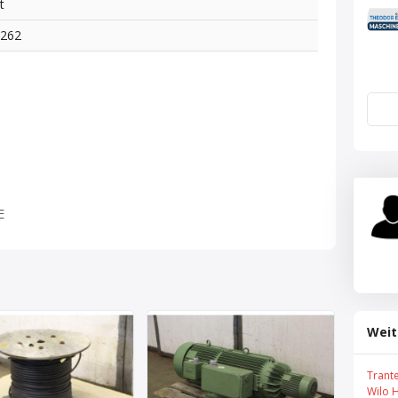
t
4262
E
Weit
Trant
Wilo 