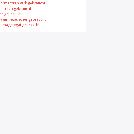
formatorenwerk gebraucht
uftofen gebraucht
er gebraucht
enwärmetauscher gebraucht
romaggregat gebraucht