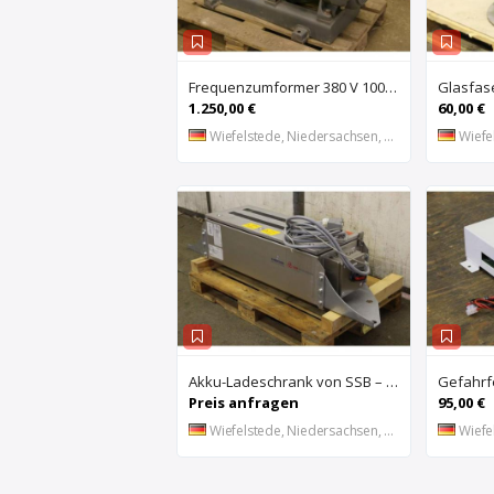
Frequenzumformer 380 V 100 Hz 18 KVA von CONZ – UZ44-2
1.250,00 €
60,00 €
Wiefelstede, Niedersachsen, DE
Wiefel
Akku-Ladeschrank von SSB – battery cabinet 2
Preis anfragen
95,00 €
Wiefelstede, Niedersachsen, DE
Wiefel