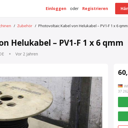
Einloggen
oder
Registrieren
Hän
schinen
/
Zubehör
/
Photovoltaic Kabel von Helukabel – PV1-F 1 x 6 qmm
on Helukabel – PV1-F 1 x 6 qmm
 DE
Vor 2 Jahren
60,
WI
7 262