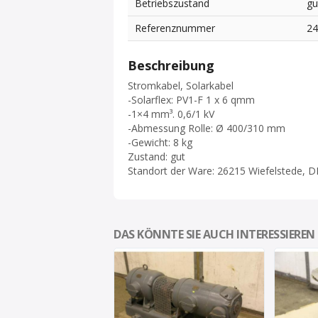
Betriebszustand
gu
Referenznummer
2
Beschreibung
Stromkabel, Solarkabel
-Solarflex: PV1-F 1 x 6 qmm
-1×4 mm³. 0,6/1 kV
-Abmessung Rolle: Ø 400/310 mm
-Gewicht: 8 kg
Zustand: gut
Standort der Ware: 26215 Wiefelstede, D
DAS KÖNNTE SIE AUCH INTERESSIEREN