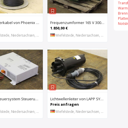
Trans
Warml
Brenn
Platt
Glasfaserkabel von Phoenix Contact – AT-VQHB2Y
Frequenzumformer 165 V 300 Hz 26 kVA von Flender – 2 GR200/230
Notst
1.850,00 €
stede, Niedersachsen, DE
Wiefelstede, Niedersachsen, DE
Gefahrfeuersystem Steuerung von Reetec – W, rot slimline THSLW
Lichtwellenleiter von LAPP SYSTEMS – Verbindungstechnik
Preis anfragen
stede, Niedersachsen, DE
Wiefelstede, Niedersachsen, DE